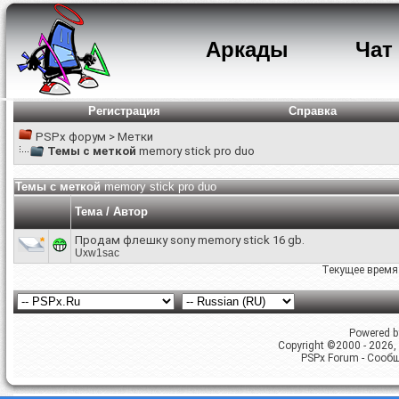
Аркады
Чат
Регистрация
Справка
PSPx форум
>
Метки
Темы с меткой
memory stick pro duo
Темы с меткой
memory stick pro duo
Тема / Автор
Продам флешку sony memory stick 16 gb.
Uxw1sac
Текущее время
Powered by
Copyright ©2000 - 2026, 
PSPx Forum - Сооб