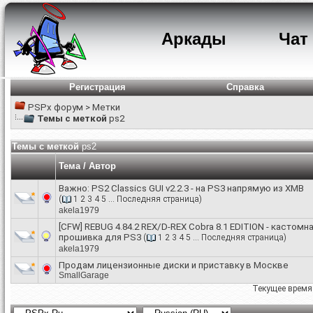
Аркады
Чат
Регистрация
Справка
PSPx форум
>
Метки
Темы с меткой
ps2
Темы с меткой
ps2
Тема / Автор
Важно:
PS2 Classics GUI v2.2.3 - на PS3 напрямую из XMB
(
1
2
3
4
5
...
Последняя страница
)
akela1979
[CFW] REBUG 4.84.2 REX/D-REX Cobra 8.1 EDITION - кастомн
прошивка для PS3
(
1
2
3
4
5
...
Последняя страница
)
akela1979
Продам лицензионные диски и приставку в Москве
SmallGarage
Текущее время