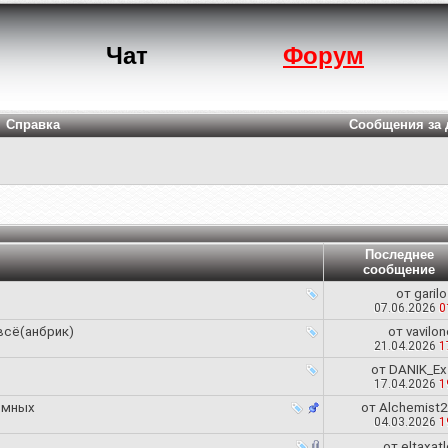
Чат
Форум
Справка
Сообщения за 
Последнее
сообщение
от
garil
07.06.2026
0
 всё(анбрик)
от
vavilon
21.04.2026
1
от
DANIK_Ex
17.04.2026
1
томных
от
Alchemist2
04.03.2026
1
от
eltaxat