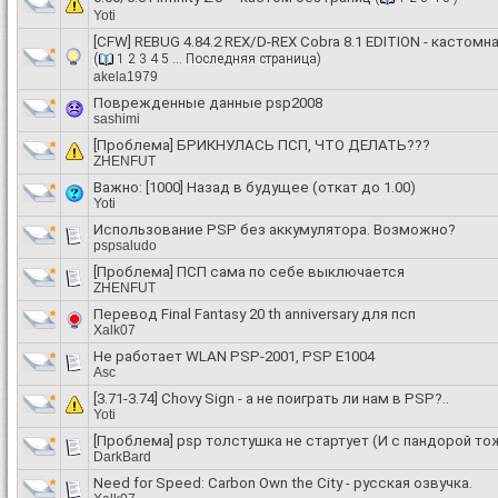
Yoti
[CFW] REBUG 4.84.2 REX/D-REX Cobra 8.1 EDITION - кастом
(
1
2
3
4
5
...
Последняя страница
)
akela1979
Поврежденные данные psp2008
sashimi
[Проблема]
БРИКНУЛАСЬ ПСП, ЧТО ДЕЛАТЬ???
ZHENFUT
Важно:
[1000] Назад в будущее (откат до 1.00)
Yoti
Использование PSP без аккумулятора. Возможно?
pspsaludo
[Проблема]
ПСП сама по себе выключается
ZHENFUT
Перевод Final Fantasy 20 th anniversary для псп
Xalk07
Не работает WLAN PSP-2001, PSP E1004
Asc
[3.71-3.74] Chovy Sign - а не поиграть ли нам в PSP?..
Yoti
[Проблема]
psp толстушка не стартует (И с пандорой то
DarkBard
Need for Speed: Carbon Own the City - русская озвучка.