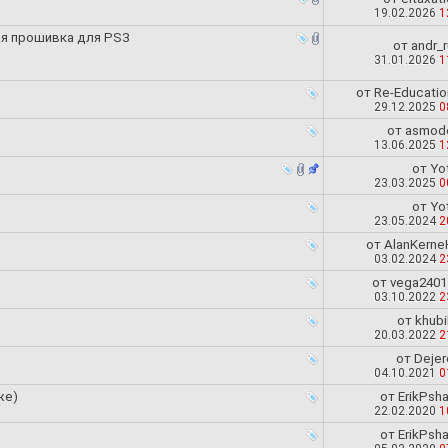
19.02.2026
1
ная прошивка для PS3
от
andr_r
31.01.2026
1
от
Re-Educatio
29.12.2025
0
от
asmod
13.06.2025
1
от
Yot
23.03.2025
0
от
Yot
23.05.2024
2
от
AlanKerne
03.02.2024
2
от
vega2401
03.10.2022
2
от
khubi
20.03.2022
2
от
Dejer
04.10.2021
0
же)
от
ErikPsha
22.02.2020
1
от
ErikPsha