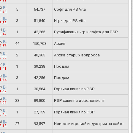
7:11
i
5
64,737
Софт для PS Vita
4:24
or
3
51,840
Игры для PS Vita
6:53
i
1
42,265
Русификация игр и софта для PSP
3:47
k
44
150,703
Архив
6:37
s
2
40,363
Архив старых вопросов
0:53
P
1
39,238
Продам
1:41
e
3
42,256
Продам
1:44
h
1
30,564
Горячая линия по PSP
1:52
i
33
89,800
PSP хакинг и девелопмент
2:06
h
1
27,159
Горячая линия по PSP
0:46
i
27
93,597
Новости игровой индустрии на сайте
8:13