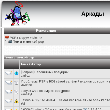
Аркады
Регистрация
PSPx форум
>
Метки
Темы с меткой
psp
Темы с меткой
psp
Тема / Автор
[Вопрос]
Непонятный полубрик
gariloz
[Проблема]
PSP e1008 street зелёный индикатор горит и
vavilone
Запуск XMB на эмуляторе jpcsp
Yan4ikyt
Важно:
6.60/6.61 ARK-4 — самая кастомная изо всех кас
Yoti
6.60/6.61 Infinity 2.0 — кастом без границ
(
1
2
3
4
5
)