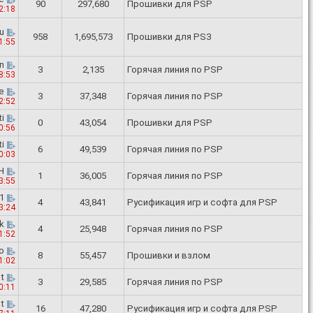
90
297,680
Прошивки для PSP
2:18
u
958
1,695,573
Прошивки для PS3
1:55
n
3
2,135
Горячая линия по PSP
8:53
e
3
37,348
Горячая линия по PSP
2:52
i
0
43,054
Прошивки для PSP
0:56
i
6
49,539
Горячая линия по PSP
0:03
H
1
36,005
Горячая линия по PSP
3:55
1
4
43,841
Русификация игр и софта для PSP
3:24
k
4
25,948
Горячая линия по PSP
1:52
o
8
55,457
Прошивки и взлом
1:02
t
3
29,585
Горячая линия по PSP
0:11
t
16
47,280
Русификация игр и софта для PSP