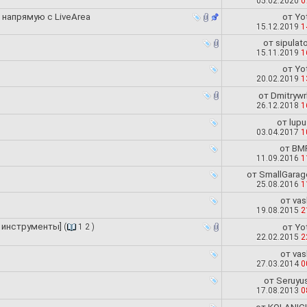
05.02.2020
0
) напрямую с LiveArea
от
Yot
15.12.2019
1
от
sipulat
15.11.2019
1
от
Yot
20.02.2019
1
от
Dmitrywr
26.12.2018
1
от
lupu
03.04.2017
1
от
BM
11.09.2016
1
от
SmallGarag
25.08.2016
1
от
vas
19.08.2015
2
и инструменты]
(
1
2
)
от
Yot
22.02.2015
2
от
vas
27.03.2014
0
от
Seruyus
17.08.2013
0