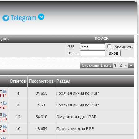
день
ПОИСК
Имя
Запомнить?
Пароль
Страница 1 из 2
1
2
>
Ответов
Просмотров
Раздел
oz
4
34,855
Горячая линия по PSP
1:11
e
0
950
Горячая линия по PSP
7:21
5
12
54,918
Эмуляторы для PSP
9:00
2
16
43,659
Прошивки для PSP
9:41
le