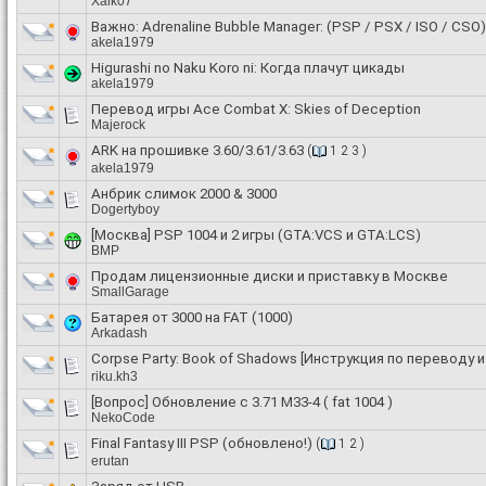
Xalk07
Важно:
Adrenaline Bubble Manager: (PSP / PSX / ISO / CSO
akela1979
Higurashi no Naku Koro ni: Когда плачут цикады
akela1979
Перевод игры Ace Combat X: Skies of Deception
Majerock
ARK на прошивке 3.60/3.61/3.63
(
1
2
3
)
akela1979
Анбрик слимок 2000 & 3000
Dogertyboy
[Москва] PSP 1004 и 2 игры (GTA:VCS и GTA:LCS)
BMP
Продам лицензионные диски и приставку в Москве
SmallGarage
Батарея от 3000 на FAT (1000)
Arkadash
Corpse Party: Book of Shadows [Инструкция по переводу 
riku.kh3
[Вопрос]
Обновление с 3.71 M33-4 ( fat 1004 )
NekoCode
Final Fantasy III PSP (обновлено!)
(
1
2
)
erutan