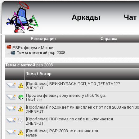
Аркады
Чат
Регистрация
Справка
PSPx форум
>
Метки
Темы с меткой
psp 2008
Темы с меткой
psp 2008
Тема / Автор
[Проблема]
БРИКНУЛАСЬ ПСП, ЧТО ДЕЛАТЬ???
ZHENFUT
Продам флешку sony memory stick 16 gb.
Uxw1sac
[Проблема]
подойдет ли дисплей от от псп 2008 на псп 3
ZHENFUT
[Проблема]
ПСП сама по себе выключается
ZHENFUT
[Проблема]
PSP-2008 не включается
Nyase