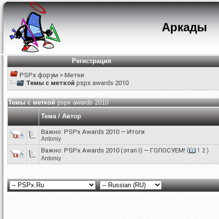
Аркады
Регистрация
PSPx форум
>
Метки
Темы с меткой
pspx awards 2010
Темы с меткой
pspx awards 2010
Тема / Автор
Важно:
PSPx Awards 2010 — Итоги
Antoniy
Важно:
PSPx Awards 2010 (этап I) — ГОЛОСУЕМ!
(
1
2
)
Antoniy