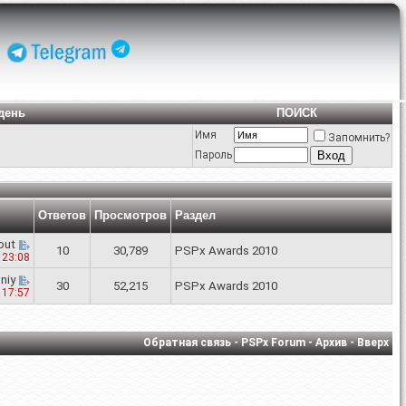
день
ПОИСК
Имя
Запомнить?
Пароль
Ответов
Просмотров
Раздел
out
10
30,789
PSPx Awards 2010
1
23:08
niy
30
52,215
PSPx Awards 2010
0
17:57
Обратная связь
-
PSPx Forum
-
Архив
-
Вверх