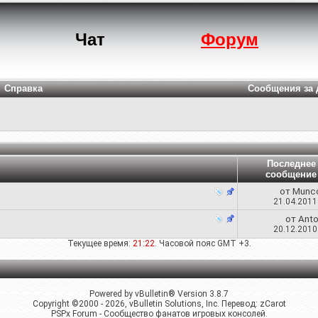
Чат
Форум
Справка
Сообщения за 
Последнее
сообщение
от
Munc
21.04.201
от
Anto
20.12.201
Текущее время:
21:22
. Часовой пояс GMT +3.
Powered by vBulletin® Version 3.8.7
Copyright ©2000 - 2026, vBulletin Solutions, Inc. Перевод:
zCarot
PSPx Forum - Сообщество фанатов игровых консолей.