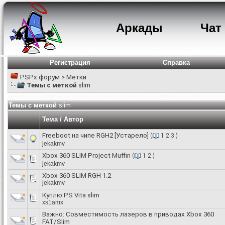
Аркады
Чат
Регистрация
Справка
PSPx форум
>
Метки
Темы с меткой
slim
Темы с меткой
slim
Тема / Автор
Freeboot на чипе RGH2 [Устарело]
(
1
2
3
)
jekakmv
Xbox 360 SLIM Project Muffin
(
1
2
)
jekakmv
Xbox 360 SLIM RGH 1.2
jekakmv
Куплю PS Vita slim
xs1amx
Важно:
Cовместимость лазеров в приводах Xbox 360
FAT/Slim