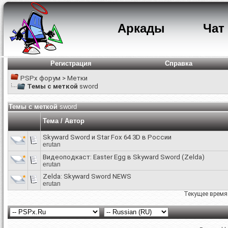
Аркады
Чат
Регистрация
Справка
PSPx форум
>
Метки
Темы с меткой
sword
Темы с меткой
sword
Тема / Автор
Skyward Sword и Star Fox 64 3D в России
erutan
Видеоподкаст: Easter Egg в Skyward Sword (Zelda)
erutan
Zelda: Skyward Sword NEWS
erutan
Текущее время