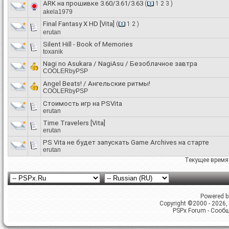
ARK на прошивке 3.60/3.61/3.63
(
1
2
3
)
akela1979
Final Fantasy X HD [Vita]
(
1
2
)
erutan
Silent Hill - Book of Memories
toxanik
Nagi no Asukara / NagiAsu / Безоблачное завтра
COOLERbyPSP
Angel Beats! / Ангельские ритмы!
COOLERbyPSP
Стоимость игр на PSVita
erutan
Time Travelers [Vita]
erutan
PS Vita не будет запускать Game Archives на старте
erutan
Текущее время
Powered by
Copyright ©2000 - 2026, 
PSPx Forum - Сооб