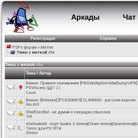
Аркады
Чат
Регистрация
Справка
PSPx форум
>
Метки
Темы с меткой
vita
Темы с меткой
vita
Тема / Автор
Важно:
Прямое скачивание [PKG\NoNpDrm\MaiDump\VPK]
PSVita игр
(
1
2
)
Cezar
Важно:
[Release] [PCSG00415] CLANNAD - русская версия
riku.kh3
ShellSecBat - не думай о секундах свысока
Yoti
vitaQuakeIII - порт Quake 3: Arena||Team Arena||OpenArena||
Terror для PS VITA
Z0rdan