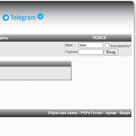
день
ПОИСК
Имя
Запомнить?
Пароль
Обратная связь
-
PSPx Forum
-
Архив
-
Вверх