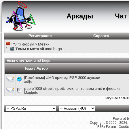
Аркады
Чат
Регистрация
Справка
PSPx форум
>
Метки
Темы с меткой
umd bugs
Темы с меткой
umd bugs
Тема / Автор
[Проблема]
UMD привод PSP 3000 жужжит
adijsi
psp e1008 street, проблемы с чтением umd и флешки
Magipris
Текущее время
Powered by
Copyright ©2000 - 2026, 
PSPx Forum - Сооб