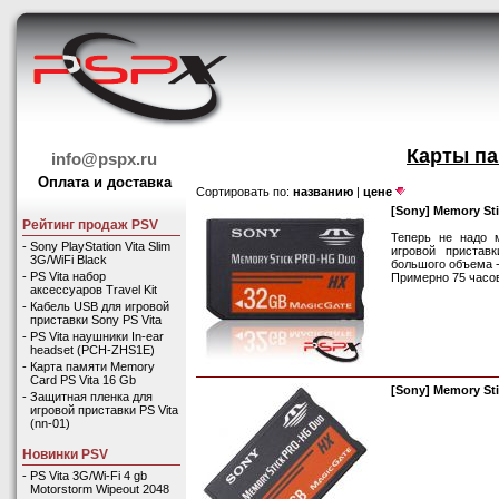
Карты па
info@pspx.ru
Оплата и доставка
Сортировать по:
названию
|
цене
[Sony] Memory Sti
Рейтинг продаж PSV
Теперь не надо 
-
Sony PlayStation Vita Slim
игровой пристав
3G/WiFi Black
большого объема -
-
PS Vita набор
Примерно 75 часов
аксессуаров Travel Kit
-
Кабель USB для игровой
приставки Sony PS Vita
-
PS Vita наушники In-ear
headset (PCH-ZHS1E)
-
Карта памяти Memory
Card PS Vita 16 Gb
[Sony] Memory Sti
-
Защитная пленка для
игровой приставки PS Vita
(nn-01)
Новинки PSV
-
PS Vita 3G/Wi-Fi 4 gb
Motorstorm Wipeout 2048