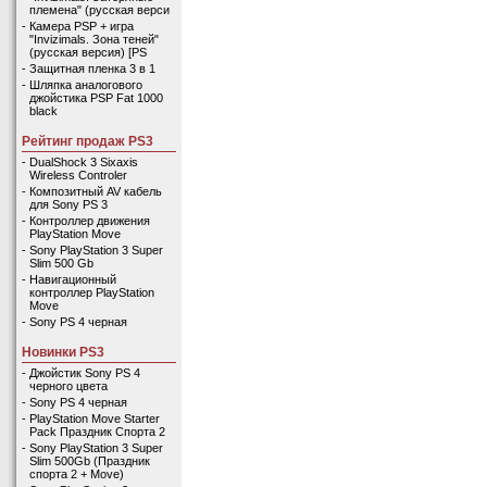
племена" (русская верси
-
Камера PSP + игра
"Invizimals. Зона теней"
(русская версия) [PS
-
Защитная пленка 3 в 1
-
Шляпка аналогового
джойстика PSP Fat 1000
black
Рейтинг продаж PS3
-
DualShock 3 Sixaxis
Wireless Controler
-
Композитный AV кабель
для Sony PS 3
-
Контроллер движения
PlayStation Move
-
Sony PlayStation 3 Super
Slim 500 Gb
-
Навигационный
контроллер PlayStation
Move
-
Sony PS 4 черная
Новинки PS3
-
Джойстик Sony PS 4
черного цвета
-
Sony PS 4 черная
-
PlayStation Move Starter
Pack Праздник Спорта 2
-
Sony PlayStation 3 Super
Slim 500Gb (Праздник
спорта 2 + Move)