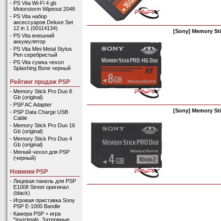
-
PS Vita Wi-Fi 4 gb
Motorstorm Wipeout 2048
-
PS Vita набор
аксессуаров Deluxe Set
12 in 1 (00114134)
[Sony] Memory Sti
-
PS Vita внешний
аккумулятор
-
PS Vita Mini Metal Stylus
Pen серебристый
-
PS Vita сумка чехол
Splashing Bone черный
Рейтинг продаж PSP
-
Memory Stick Pro Duo 8
Gb (original)
-
PSP AC Adapter
[Sony] Memory Sti
-
PSP Data Charge USB
Cable
-
Memory Stick Pro Duo 16
Gb (original)
-
Memory Stick Pro Duo 4
Gb (original)
-
Мягкий чехол для PSP
(черный)
Новинки PSP
-
Лицевая панель для PSP
E1008 Street оригинал
(black)
-
Игровая приставка Sony
PSP E-1000 Bandle
-
Камера PSP + игра
"Invizimals. Затеряные