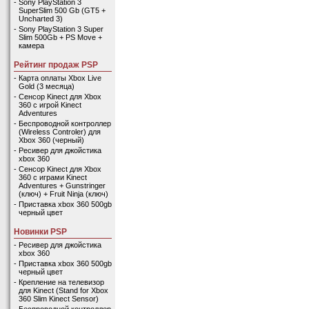
-
Sony PlayStation 3
SuperSlim 500 Gb (GT5 +
Uncharted 3)
-
Sony PlayStation 3 Super
Slim 500Gb + PS Move +
камера
Рейтинг продаж PSP
-
Карта оплаты Xbox Live
Gold (3 месяца)
-
Сенсор Kinect для Xbox
360 с игрой Kinect
Adventures
-
Беспроводной контроллер
(Wireless Controler) для
Xbox 360 (черный)
-
Ресивер для джойстика
xbox 360
-
Сенсор Kinect для Xbox
360 с играми Kinect
Adventures + Gunstringer
(ключ) + Fruit Ninja (ключ)
-
Приставка xbox 360 500gb
черный цвет
Новинки PSP
-
Ресивер для джойстика
xbox 360
-
Приставка xbox 360 500gb
черный цвет
-
Крепление на телевизор
для Kinect (Stand for Xbox
360 Slim Kinect Sensor)