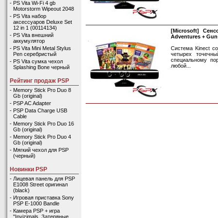
-
PS Vita Wi-Fi 4 gb
Motorstorm Wipeout 2048
-
PS Vita набор
аксессуаров Deluxe Set
12 in 1 (00114134)
[Microsoft] Сен
-
PS Vita внешний
Adventures + Guns
аккумулятор
Система Kinect с
-
PS Vita Mini Metal Stylus
четырех точечны
Pen серебристый
специальному по
-
PS Vita сумка чехол
любой...
Splashing Bone черный
Рейтинг продаж PSP
-
Memory Stick Pro Duo 8
Gb (original)
-
PSP AC Adapter
-
PSP Data Charge USB
Cable
-
Memory Stick Pro Duo 16
Gb (original)
-
Memory Stick Pro Duo 4
Gb (original)
-
Мягкий чехол для PSP
(черный)
Новинки PSP
-
Лицевая панель для PSP
E1008 Street оригинал
(black)
-
Игровая приставка Sony
PSP E-1000 Bandle
-
Камера PSP + игра
"Invizimals. Затеряные