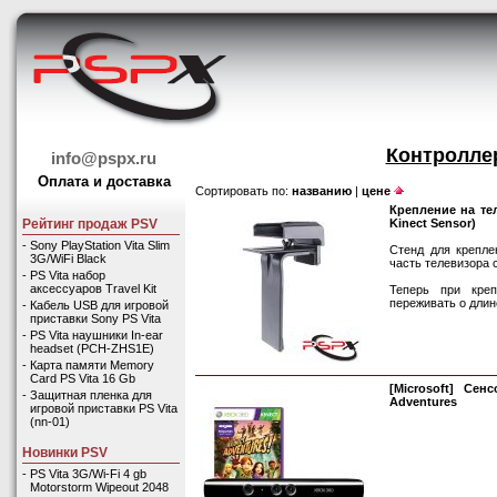
Контроллер
info@pspx.ru
Оплата и доставка
Сортировать по:
названию
|
цене
Крепление на тел
Kinect Sensor)
Рейтинг продаж PSV
-
Sony PlayStation Vita Slim
Стенд для крепле
3G/WiFi Black
часть телевизора 
-
PS Vita набор
аксессуаров Travel Kit
Теперь при креп
переживать о длине
-
Кабель USB для игровой
приставки Sony PS Vita
-
PS Vita наушники In-ear
headset (PCH-ZHS1E)
-
Карта памяти Memory
Card PS Vita 16 Gb
[Microsoft] Сен
-
Защитная пленка для
Adventures
игровой приставки PS Vita
(nn-01)
Новинки PSV
-
PS Vita 3G/Wi-Fi 4 gb
Motorstorm Wipeout 2048