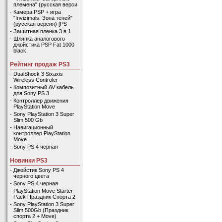
племена" (русская верси
-
Камера PSP + игра
"Invizimals. Зона теней"
(русская версия) [PS
-
Защитная пленка 3 в 1
-
Шляпка аналогового
джойстика PSP Fat 1000
black
Рейтинг продаж PS3
-
DualShock 3 Sixaxis
Wireless Controler
-
Композитный AV кабель
для Sony PS 3
-
Контроллер движения
PlayStation Move
-
Sony PlayStation 3 Super
Slim 500 Gb
-
Навигационный
контроллер PlayStation
Move
-
Sony PS 4 черная
Новинки PS3
-
Джойстик Sony PS 4
черного цвета
-
Sony PS 4 черная
-
PlayStation Move Starter
Pack Праздник Спорта 2
-
Sony PlayStation 3 Super
Slim 500Gb (Праздник
спорта 2 + Move)