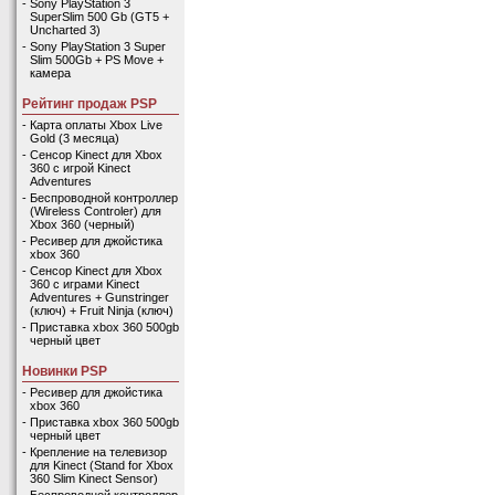
-
Sony PlayStation 3
SuperSlim 500 Gb (GT5 +
Uncharted 3)
-
Sony PlayStation 3 Super
Slim 500Gb + PS Move +
камера
Рейтинг продаж PSP
-
Карта оплаты Xbox Live
Gold (3 месяца)
-
Сенсор Kinect для Xbox
360 с игрой Kinect
Adventures
-
Беспроводной контроллер
(Wireless Controler) для
Xbox 360 (черный)
-
Ресивер для джойстика
xbox 360
-
Сенсор Kinect для Xbox
360 с играми Kinect
Adventures + Gunstringer
(ключ) + Fruit Ninja (ключ)
-
Приставка xbox 360 500gb
черный цвет
Новинки PSP
-
Ресивер для джойстика
xbox 360
-
Приставка xbox 360 500gb
черный цвет
-
Крепление на телевизор
для Kinect (Stand for Xbox
360 Slim Kinect Sensor)