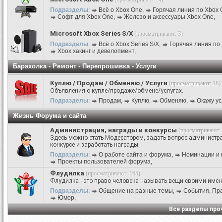
Подразделы
:
Всё о Xbox One
,
Горячая линия по Xbox 
Софт для Xbox One
,
Железо и аксессуары Xbox One
,
Microsoft Xbox Series S/X
(просматривают: 3)
Подразделы
:
Всё о Xbox Series S/X
,
Горячая линия по 
Xbox хакинг и девелопмент
,
Барахолка - Ремонт - Перепрошивка - Услуги
Куплю / Продам / Обменяю / Услуги
(просматривают: 18)
Объявления о купле/продаже/обмене/услугах.
Подразделы
:
Продам
,
Куплю
,
Обменяю
,
Окажу ус
Жизнь Форума и сайта
Администрация, награды и конкурсы
(просматривают: 
Здесь можно стать Модератором, задать вопрос администра
конкурсе и заработать награды.
Подразделы
:
О работе сайта и форума
,
Номинации и 
Проекты пользователей форума
,
Флудилка
(просматривают: 165)
Флудилка - это право человека называть вещи своими име
Подразделы
:
Общение на разные темы
,
События, Праз
Юмор
,
Все разделы пр