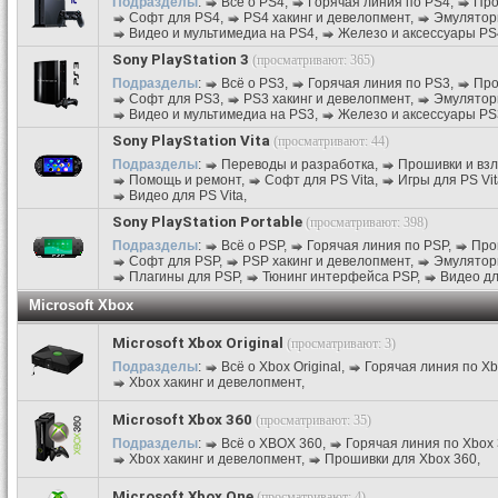
Подразделы
:
Всё о PS4
,
Горячая линия по PS4
,
Про
Софт для PS4
,
PS4 хакинг и девелопмент
,
Эмулятор
Видео и мультимедиа на PS4
,
Железо и аксессуары PS
Sony PlayStation 3
(просматривают: 365)
Подразделы
:
Всё о PS3
,
Горячая линия по PS3
,
Про
Софт для PS3
,
PS3 хакинг и девелопмент
,
Эмулятор
Видео и мультимедиа на PS3
,
Железо и аксессуары PS
Sony PlayStation Vita
(просматривают: 44)
Подразделы
:
Переводы и разработка
,
Прошивки и вз
Помощь и ремонт
,
Софт для PS Vita
,
Игры для PS Vit
Видео для PS Vita
,
Sony PlayStation Portable
(просматривают: 398)
Подразделы
:
Всё о PSP
,
Горячая линия по PSP
,
Про
Софт для PSP
,
PSP хакинг и девелопмент
,
Эмулятор
Плагины для PSP
,
Тюнинг интерфейса PSP
,
Видео д
Microsoft Xbox
Microsoft Xbox Original
(просматривают: 3)
Подразделы
:
Всё о Xbox Original
,
Горячая линия по Xbo
Xbox хакинг и девелопмент
,
Microsoft Xbox 360
(просматривают: 35)
Подразделы
:
Всё о XBOX 360
,
Горячая линия по Xbox
Xbox хакинг и девелопмент
,
Прошивки для Xbox 360
,
Microsoft Xbox One
(просматривают: 4)