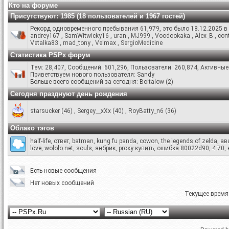
Кто на форуме
Присутствуют
: 1985 (18 пользователей и 1967 гостей)
Рекорд одновременного пребывания 61,979, это было 18.12.2025 в 
andrey167
,
SamWitwicky16
,
uran
,
MJ999
,
Voodookaka
,
Alex_B
,
con
Vetalka83
,
mad_tony
,
Veimax
,
SergioMedicine
Статистика PSPx форум
Тем: 28,407, Сообщений: 601,296, Пользователи: 260,874,
Активные 
Приветствуем нового пользователя:
Sandy
Больше всего сообщений за сегодня:
Boltalow
(
2
)
Сегодня празднуют день рождения
starsucker
(46)
,
Sergey__xXx
(40)
,
RoyBatty_n6
(36)
Облако тэгов
half-life
,
ответ
,
batman
,
kung fu panda
,
cowon
,
the legends of zelda
,
ав
love
,
wololo.net
,
souls
,
анбрик
,
proxy купить
,
ошибка 80022d90
,
4.70
,
Есть новые сообщения
Нет новых сообщений
Текущее время