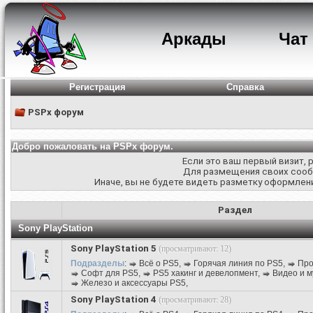
Аркады
Чат
Регистрация
Справка
PSPx форум
Добро пожаловать на PSPx форум.
Если это ваш первый визит,
Для размещения своих соо
Иначе, вы не будете видеть разметку оформлени
Раздел
Sony PlayStation
Sony PlayStation 5
(просматривают: 12)
Подразделы
:
Всё о PS5
,
Горячая линия по PS5
,
Про
Софт для PS5
,
PS5 хакинг и девелопмент
,
Видео и м
Железо и аксессуары PS5
,
Sony PlayStation 4
(просматривают: 28)