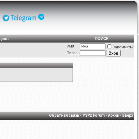
день
ПОИСК
Имя
Запомнить?
Пароль
Обратная связь
-
PSPx Forum
-
Архив
-
Вверх