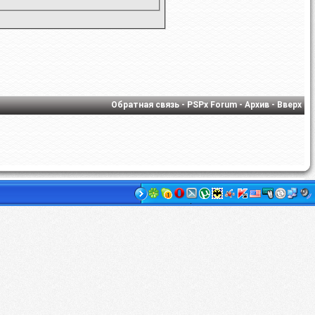
Обратная связь
-
PSPx Forum
-
Архив
-
Вверх