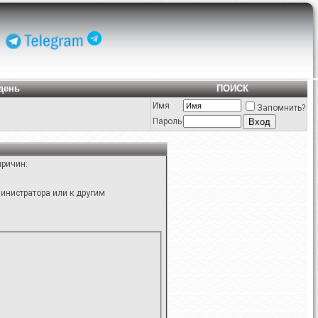
день
ПОИСК
Имя
Запомнить?
Пароль
причин:
инистратора или к другим