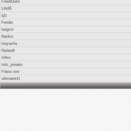
FreedDuke
Life95
q1t
Fеndеr
helgich
Rankin
Inuyasha
Redwall
Inflex
mils_prowes
Fobos.exe
ultimatet41