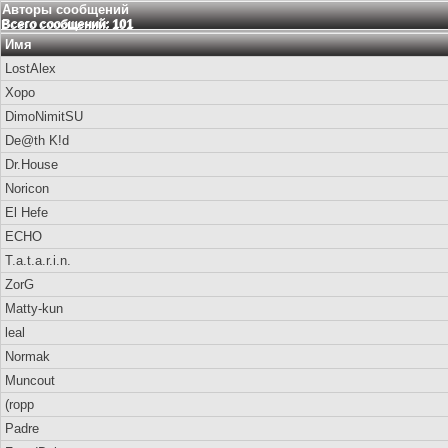
Авторы сообщений
Всего сообщений: 101
Имя
LostAlex
Xopo
DimoNimitSU
De@th K!d
Dr.House
Noricon
El Hefe
ECHO
T.a.t.a.r.i.n.
ZorG
Matty-kun
leal
Normak
Muncout
(ropp
Padre