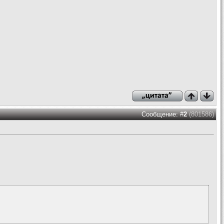
Сообщение: #
2
(801586)