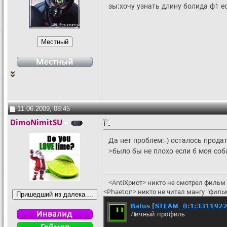
зы:хочу узнать длину болида ф1 е
11.06.2009, 08:45
DimoNimitSU
Да нет проблем:-) осталось продат
>было бы не плохо если б моя соба
<AntiХрист> никто не смотрел фильм 
<Phaeton> никто не читал мангу "филь