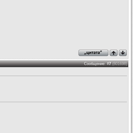
Сообщение: #
7
(801698)