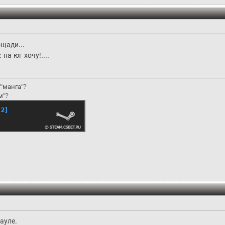
ощади...
 на юг хочу!....
"манга"?
м"?
ауле.