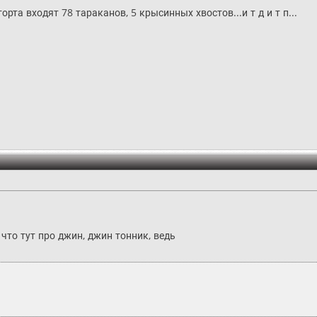
орта входят 78 тараканов, 5 крысинных хвостов...и т д и т п...
что тут про джин, джин тонник, ведь