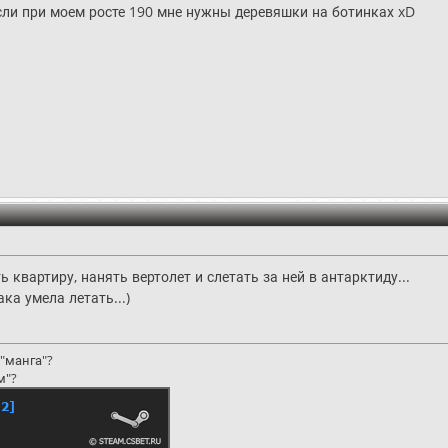
сли при моем росте 190 мне нужны деревяшки на ботинках xD
ь квартиру, нанять вертолет и слетать за ней в антарктиду...
ка умела летать...)
"манга"?
м"?