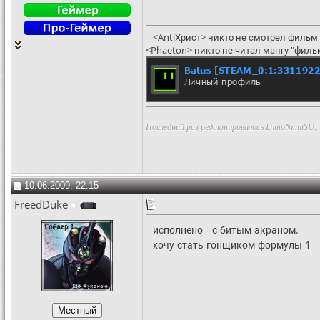
<AntiХрист> никто не смотрел фильм 
<Phaeton> никто не читал мангу "филь
Последний раз редактировалось DimoNimitSU; 
10.06.2009, 22:15
FreedDuke
исполнено - с битым экраном.
хочу стать гонщиком формулы 1