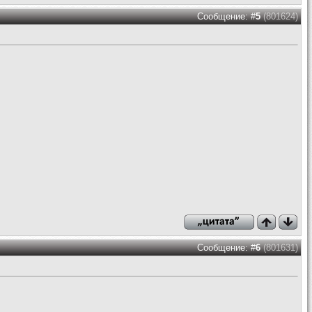
Сообщение: #
5
(801624)
Сообщение: #
6
(801631)