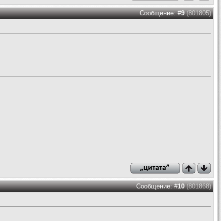
Сообщение: #
9
(801805)
Сообщение: #
10
(801868)