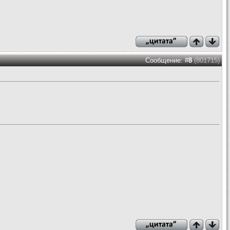
Сообщение: #
8
(801715)