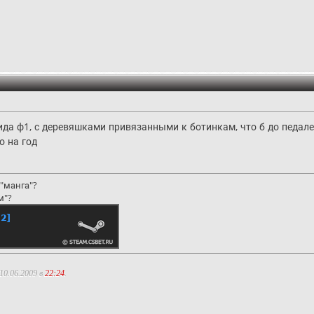
ида ф1, с деревяшками привязанными к ботинкам, что б до педале
о на год
"манга"?
м"?
10.06.2009 в
22:24
.