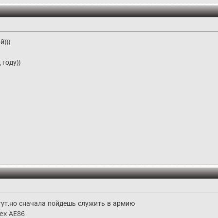
й)))
 году))
тут,но сначала пойдешь служить в армию
pex AE86