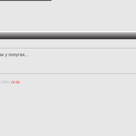
к у попугая...
.2009 в
14:04
.