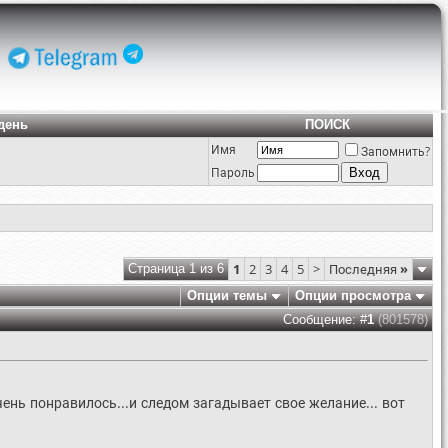
день
ПОИСК
Имя
Запомнить?
Пароль
1
2
3
4
5
>
Последняя
»
Страница 1 из 6
Опции темы
Опции просмотра
Сообщение: #
1
(801578)
ень понравилось...и следом загадывает свое желание... вот