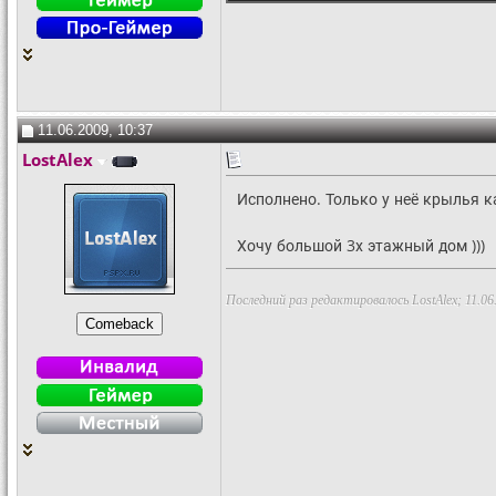
11.06.2009, 10:37
LostAlex
Исполнено. Только у неё крылья ка
Хочу большой 3х этажный дом )))
Последний раз редактировалось LostAlex; 11.06