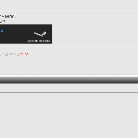
"манга"?
м"?
10.06.2009 в
22:08
.