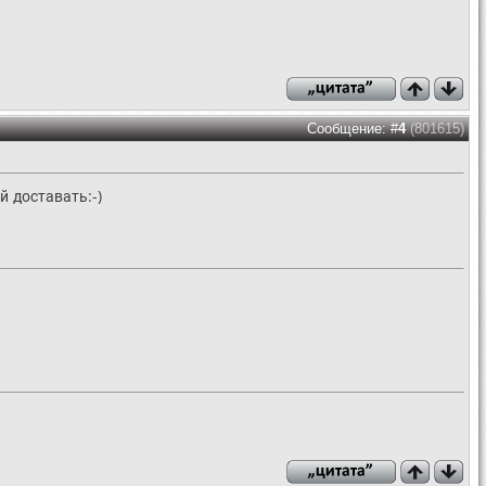
Сообщение: #
4
(801615)
й доставать:-)