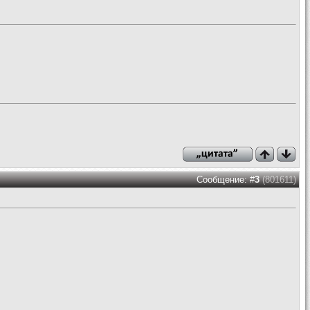
Сообщение: #
3
(801611)