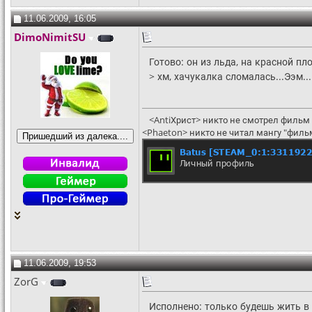
11.06.2009, 16:05
DimoNimitSU
Готово: он из льда, на красной пл
> хм, хачукалка сломалась...Ээм...:
<AntiХрист> никто не смотрел фильм 
<Phaeton> никто не читал мангу "филь
11.06.2009, 19:53
ZorG
Исполнено: только будешь жить в 