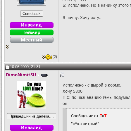
Б: Исполнено. Но в начинку этого т
Я начну: Хочу яхту...
(2)
10.06.2009, 21:31
DimoNimitSU
Исполнено - с дырой в корме.
Хочу 5800.
П.С: по назнаванию темы подумал 
он
Сообщение от
Т
н
Т
"с*ка хитрый"