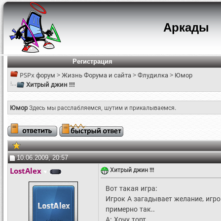
Аркады
Регистрация
PSPx форум
>
Жизнь Форума и сайта
>
Флудилка
>
Юмор
Хитрый джин !!!
Юмор
Здесь мы расслабляемся, шутим и прикалываемся.
10.06.2009, 20:57
LostAlex
Хитрый джин !!!
Вот такая игра:
Игрок А загадывает желание, игро
примерно так..
А: Хочу торт