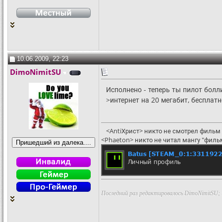
10.06.2009, 22:23
DimoNimitSU
Исполнено - теперь ты пилот болл
>интернет на 20 мегабит, бесплатн
<AntiХрист> никто не смотрел фильм 
<Phaeton> никто не читал мангу "филь
Последний раз редактировалось DimoNimitSU; 