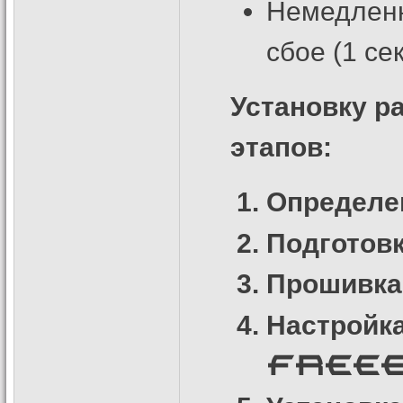
Немедленн
сбое (1 се
Установку р
этапов:
Определе
Подготов
Прошивк
Настройк
FREE