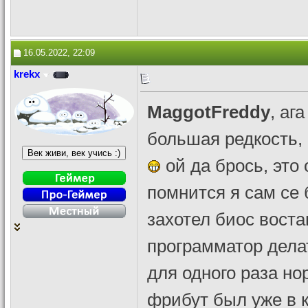
16.05.2022, 22:09
krekx
MaggotFreddy
, аг
большая редкость, 
ой да брось, это 
помнится я сам се 
захотел биос вост
программатор делат
для одного раза но
фрибут был уже в 