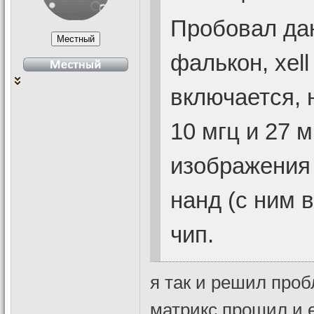
Пробовал да
фалькон, xell
включается, 
10 мгц и 27 м
изображения 
нанд (с ним 
чип.
я так и решил проб
матрикс,прошил и 