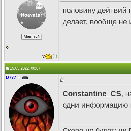
половину дейтвий п
делает, вообще не
(1)
15.05.2022, 00:07
D777
Constantine_CS
, 
одни информацию ищ
Скоро не будет: ни 