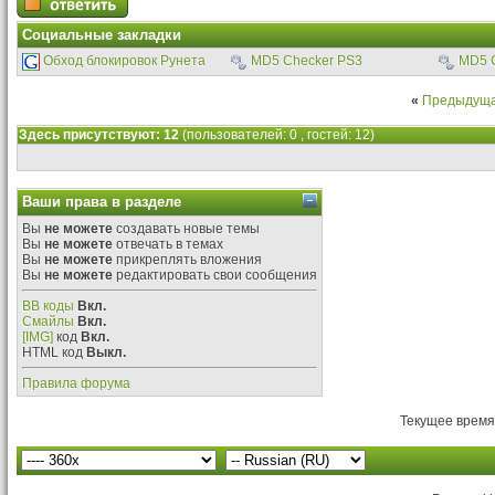
Социальные закладки
Обход блокировок Рунета
MD5 Checker PS3
MD5 
«
Предыдуща
Здесь присутствуют: 12
(пользователей: 0 , гостей: 12)
Ваши права в разделе
Вы
не можете
создавать новые темы
Вы
не можете
отвечать в темах
Вы
не можете
прикреплять вложения
Вы
не можете
редактировать свои сообщения
BB коды
Вкл.
Смайлы
Вкл.
[IMG]
код
Вкл.
HTML код
Выкл.
Правила форума
Текущее время