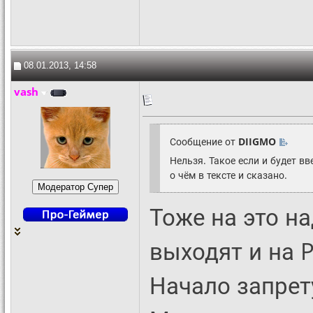
08.01.2013, 14:58
vash
Сообщение от
DIIGMO
Нельзя. Такое если и будет в
о чём в тексте и сказано.
Тоже на это н
выходят и на PS
Начало запрет