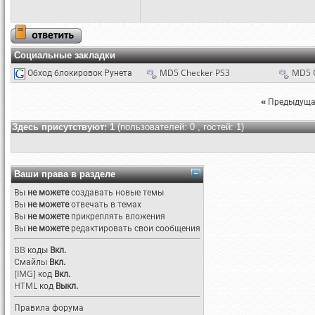
Социальные закладки
Обход блокировок Рунета
MD5 Checker PS3
MD5 
«
Предыдуща
Здесь присутствуют: 1
(пользователей: 0 , гостей: 1)
Ваши права в разделе
Вы
не можете
создавать новые темы
Вы
не можете
отвечать в темах
Вы
не можете
прикреплять вложения
Вы
не можете
редактировать свои сообщения
BB коды
Вкл.
Смайлы
Вкл.
[IMG]
код
Вкл.
HTML код
Выкл.
Правила форума