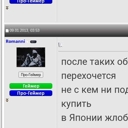
09.01.2013, 03:53
Romanni
после таких о
перехочется
не с кем ни по
купить
в Японии жлоб