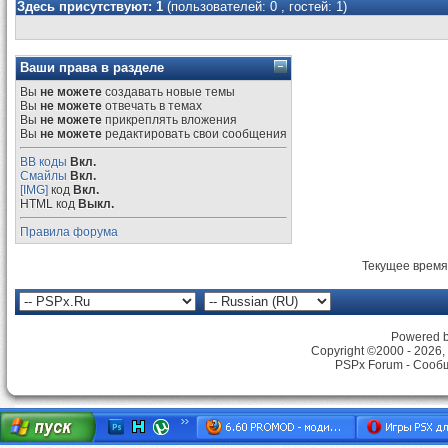
Здесь присутствуют: 1
(пользователей: 0 , гостей: 1)
Ваши права в разделе
Вы
не можете
создавать новые темы
Вы
не можете
отвечать в темах
Вы
не можете
прикреплять вложения
Вы
не можете
редактировать свои сообщения
BB коды
Вкл.
Смайлы
Вкл.
[IMG]
код
Вкл.
HTML код
Выкл.
Правила форума
Текущее время
Powered by
Copyright ©2000 - 2026, 
PSPx Forum - Сооб