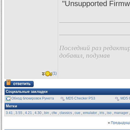
"Unsupported Firmw
Последний раз редактир
добавил, подумав
(1)
Социальные закладки
Обход блокировок Рунета
MD5 Checker PS3
MD5 
Метки
3.41
,
3.55
,
4.21
,
4.30
,
bin
,
cfw
,
classics
,
cue
,
emulator
,
iris
,
iso
,
manager
«
Предыдуща