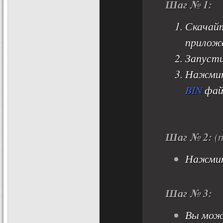
Шаг № 1:
Скачайт
прилож
Запуст
Нажмит
BIN
фай
Шаг № 2:
(п
Нажмит
Шаг № 3:
Вы мож