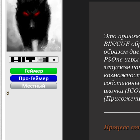
Это прилож
BIN/CUE об
образом да
PSOne игры
запуском на
возможност
собственные
иконки (ICO
(Приложение
Процесс со