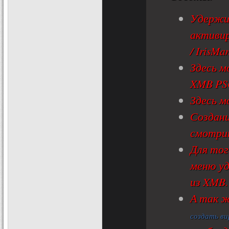
Удержи
активи
/ IrisMa
Здесь м
XMB PS
Здесь м
Создани
смотр
Для тог
меню у
из XMB.
А так ж
создать ви