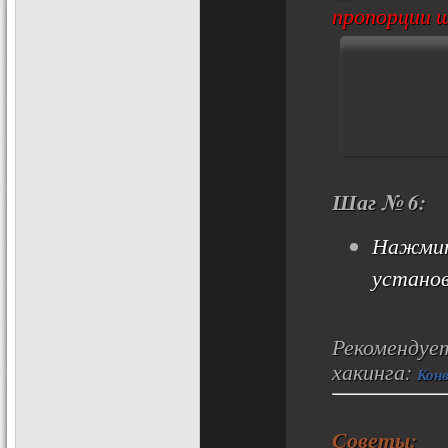
пропорции 
Шаг № 6:
Нажмит
устано
Рекомендует
хакинга:
Конв
Советы: