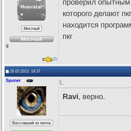
проверил опытным 
которого делают пк
находится программ
пкг
(2)
26.03.2013, 19:37
Spuner
Ravi
, верно.