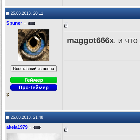
25.03.2013, 20:11
Spuner
maggot666x
, и что
25.03.2013, 21:48
akela1979