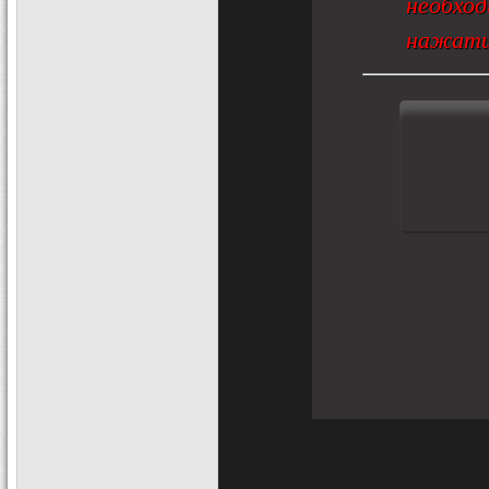
необход
нажат