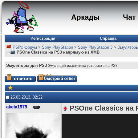
Аркады
Чат
Регистрация
Справка
PSPx форум
>
Sony PlayStation
>
Sony PlayStation 3
>
Эмуляторы
PSOne Classics на PS3 напрямую из XMB
Эмуляторы для PS3
Эмуляция различных устройств на PS3
25.03.2013, 02:22
akela1979
PSOne Classics на