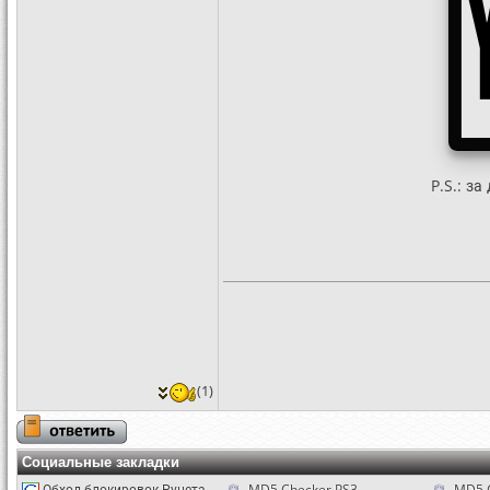
P.S.: з
(1)
Социальные закладки
Обход блокировок Рунета
MD5 Checker PS3
MD5 