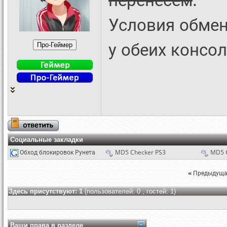
Условия обмен
у обеих консо
Социальные закладки
Обход блокировок Рунета
MD5 Checker PS3
MD5 
«
Предыдуща
Здесь присутствуют: 1
(пользователей: 0 , гостей: 1)
Ваши права в разделе