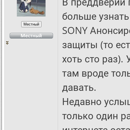
В преддверии 
больше узнать
SONY Анонсиро
защиты (то ес
хоть сто раз).
там вроде тол
давать.
Недавно услыш
только один р
интернете оста