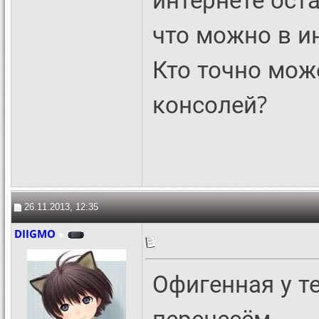
что можно в и
Кто точно мож
консолей?
26.11.2013, 12:35
DIIGMO
Офигенная у т
перенесём
.