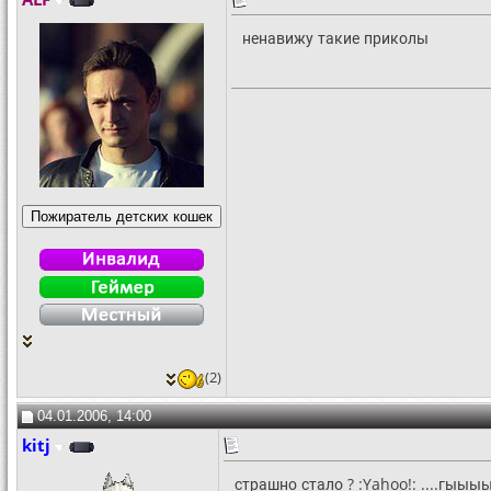
ненавижу такие приколы
(2)
04.01.2006, 14:00
kitj
страшно стало ? :Yahoo!: ....гыыыы.