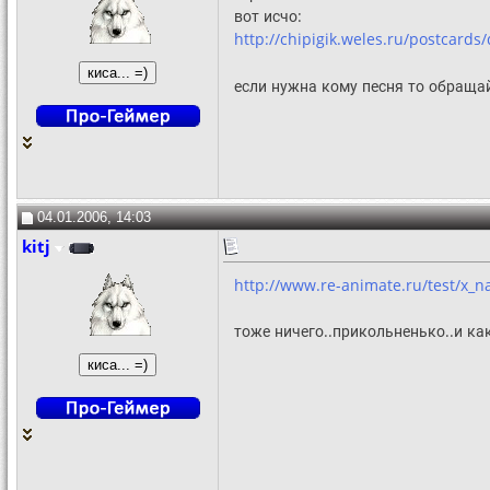
вот исчо:
http://chipigik.weles.ru/postcards
если нужна кому песня то обращай
04.01.2006, 14:03
kitj
http://www.re-animate.ru/test/x_n
тоже ничего..прикольненько..и ка