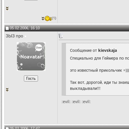
(1)
05.02.2006, 16:10
ЗЫЗ про
Сообщение от
kievskaja
Специально для Геймера по п
это известный прикольчик =)))
Так вот, дорогой, иди ты знае
выкладывали!!!
:evil: :evil: :evil:
05.02.2006, 17:47