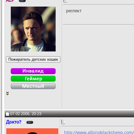
ALF
респект
07.02.2006, 20:23
Докто?
http://www.albinoblacksheep.com/