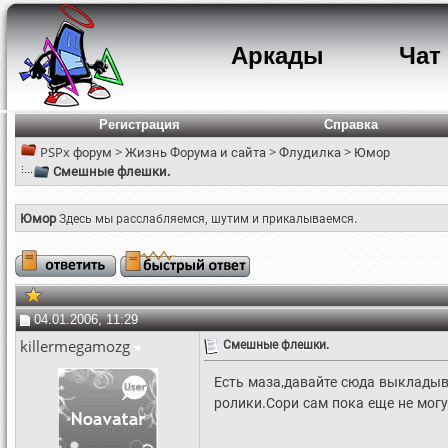
Аркады
Чат
Регистрация
Справка
PSPx форум
>
Жизнь Форума и сайта
>
Флудилка
>
Юмор
Смешные флешки.
Юмор
Здесь мы расслабляемся, шутим и прикалываемся.
04.01.2006, 11:29
killermegamozg
Смешные флешки.
Есть маза,давайте сюда выклады
ролики.Сори сам пока еще не могу