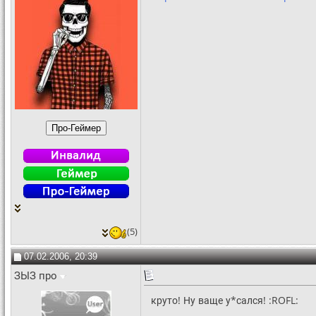
(5)
07.02.2006, 20:39
ЗЫЗ про
круто! Ну ваще у*сался! :ROFL: