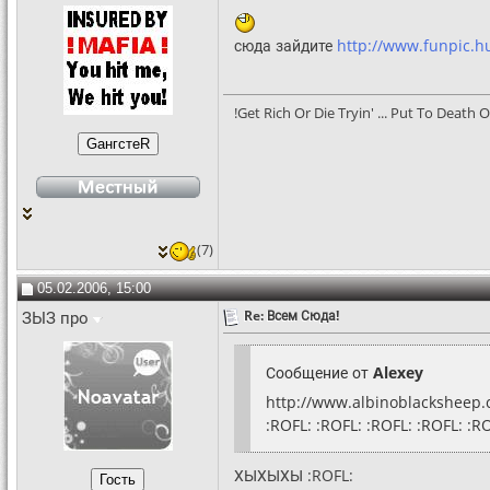
сюда зайдите
http://www.funpic.
!Get Rich Or Die Tryin' ... Put To Death O
(7)
05.02.2006, 15:00
ЗЫЗ про
Re: Всем Сюда!
Сообщение от
Alexey
http://www.albinoblacksheep
:ROFL: :ROFL: :ROFL: :ROFL: :R
ХЫХЫХЫ :ROFL: