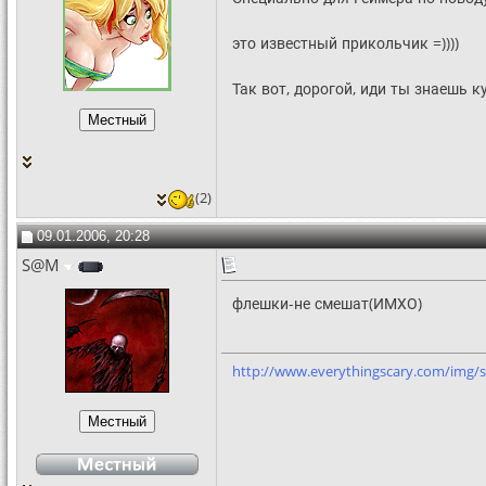
это известный прикольчик =))))
Так вот, дорогой, иди ты знаешь к
(2)
09.01.2006, 20:28
S@M
флешки-не смешат(ИМХО)
http://www.everythingscary.com/img/s