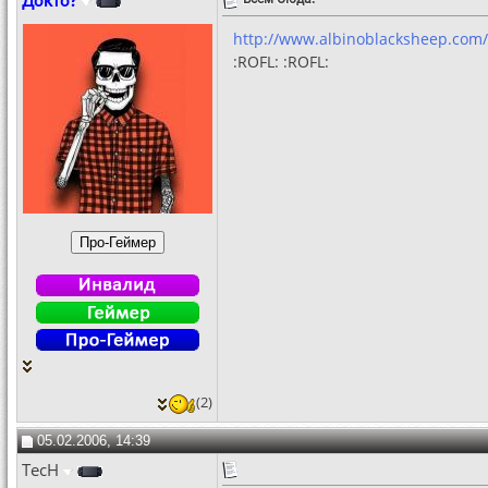
Докто?
http://www.albinoblacksheep.com
:ROFL: :ROFL:
(2)
05.02.2006, 14:39
TecH