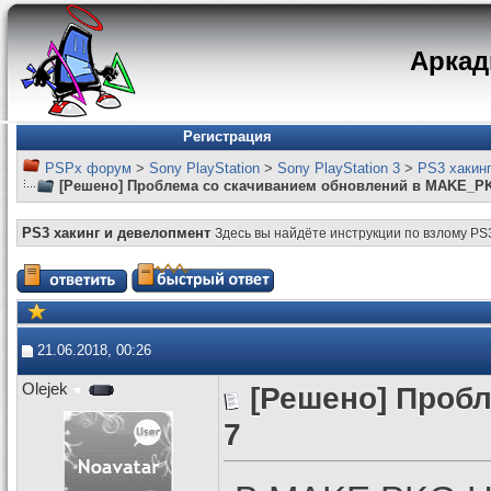
Арка
Регистрация
PSPx форум
>
Sony PlayStation
>
Sony PlayStation 3
>
PS3 хакин
[Решено] Проблема со скачиванием обновлений в MAKE_
PS3 хакинг и девелопмент
Здесь вы найдёте инструкции по взлому PS
21.06.2018, 00:26
Olejek
[Решено] Проб
7