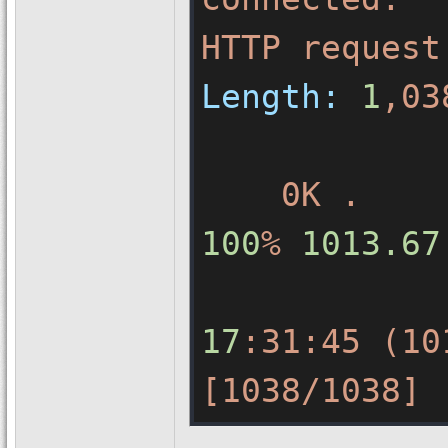
HTTP
request
Length:
1
,03
0K
.
100
%
1013.67
17
:31:45
(10
[1038/1038]