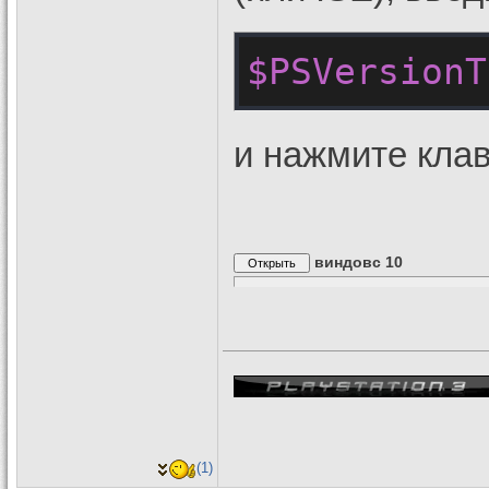
$PSVersionT
и нажмите кла
виндовс 10
(1)