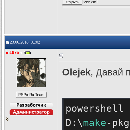
ver.xml
23.06.2018, 01:02
in1975
Olejek
, Давай 
powershell 
D:\
make
-pkg