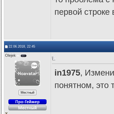
первой строке 
22.06.2018, 22:45
Olejek
in1975
, Измени
понятном, это 