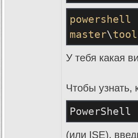
powershell
master
\
tool
У тебя какая в
Чтобы узнать, 
PowerShell
(или ISE), введ