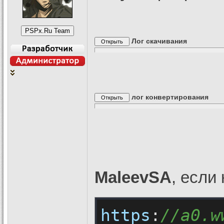
Лог скачивания
лог конвертирования
MaleevSA
, если 
https
:
//a0.w