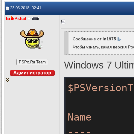
23.06.2018, 02:41
ErikPshat
Сообщение от
in1975
Чтобы узнать, какая версия Po
Windows 7 Ulti
$PSVersionT
Name
----