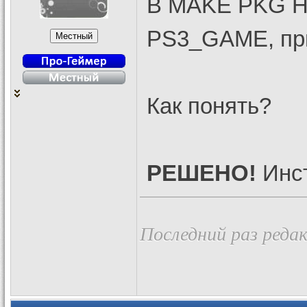
В MAKE PKG HA
PS3_GAME, при
Как понять?
РЕШЕНО!
Инст
Последний раз редак