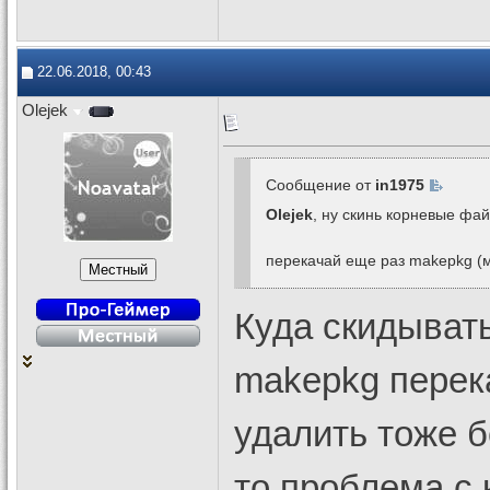
22.06.2018, 00:43
Olejek
Сообщение от
in1975
Olejek
, ну скинь корневые фай
перекачай еще раз makepkg (м
Куда скидывать
makepkg перека
удалить тоже б
то проблема с 