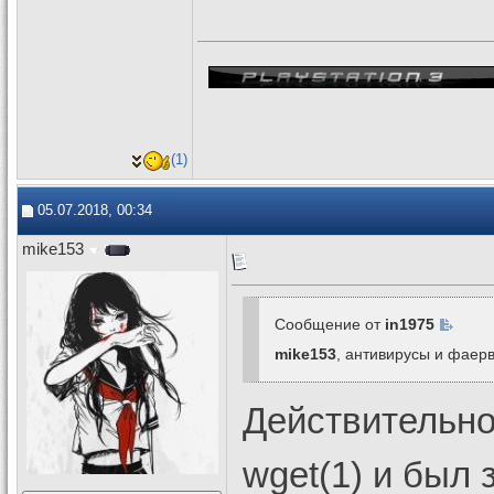
(1)
05.07.2018, 00:34
mike153
Сообщение от
in1975
mike153
, антивирусы и фаерв
Действительно 
wget(1) и был