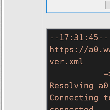
--17:31:45--
https://a0.w
ver.xml
=
Resolving
a0
Connecting
t
connected.