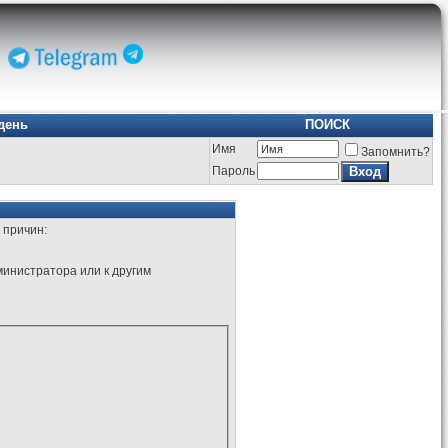
день
ПОИСК
Имя
Запомнить?
Пароль
 причин:
министратора или к другим