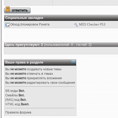
Социальные закладки
Обход блокировок Рунета
MD5 Checker PS3
Здесь присутствуют: 2
(пользователей: 0 , гостей: 2)
Ваши права в разделе
Вы
не можете
создавать новые темы
Вы
не можете
отвечать в темах
Вы
не можете
прикреплять вложения
Вы
не можете
редактировать свои сообщения
BB коды
Вкл.
Смайлы
Вкл.
[IMG]
код
Вкл.
HTML код
Выкл.
Правила форума