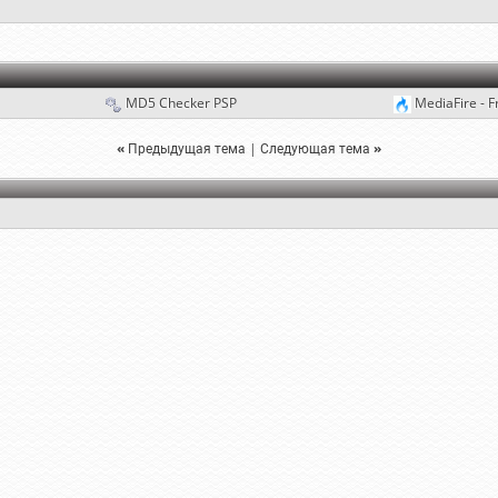
MD5 Checker PSP
MediaFire - F
«
Предыдущая тема
|
Следующая тема
»