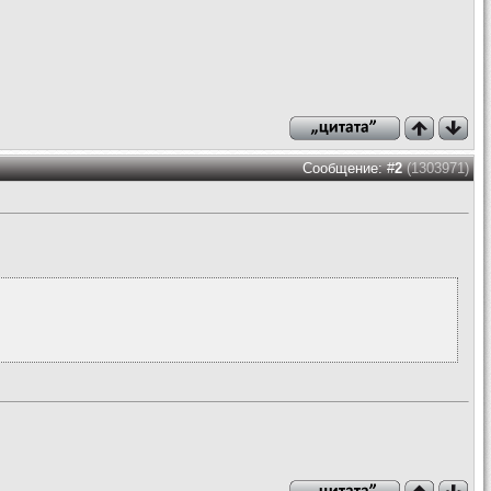
Сообщение: #
2
(1303971)