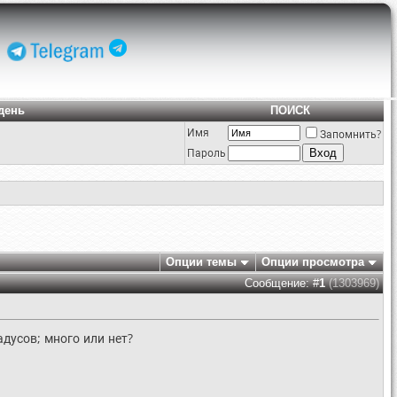
день
ПОИСК
Имя
Запомнить?
Пароль
Опции темы
Опции просмотра
Сообщение: #
1
(1303969)
адусов; много или нет?