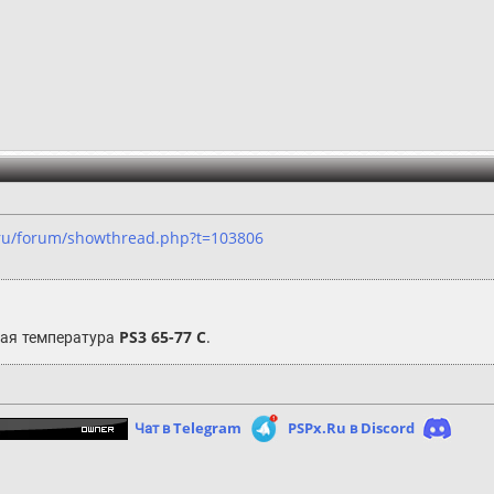
ru/forum/showthread.php?t=103806
ная температура
PS3 65-77 C
.
Чат в Telegram
PSPx.Ru в Discord