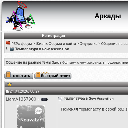
Аркады
Регистрация
PSPx форум
>
Жизнь Форума и сайта
>
Флудилка
>
Общение на ра
Темпепатура в Gow Ascention
Общение на разные темы
Здесь болтаем о чем захотим, в пределах мор
24.04.2026, 00:27
LiamA1357900
Темпепатура в Gow Ascention
Поменял термопасту в своей ps3 sl