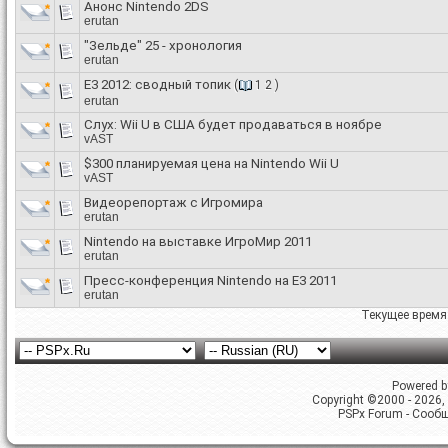
Анонс Nintendo 2DS
erutan
"Зельде" 25 - хронология
erutan
Е3 2012: сводный топик
(
1
2
)
erutan
Слух: Wii U в США будет продаваться в ноябре
vAST
$300 планируемая цена на Nintendo Wii U
vAST
Видеорепортаж с Игромира
erutan
Nintendo на выставке ИгроМир 2011
erutan
Пресс-конференция Nintendo на E3 2011
erutan
Текущее время
Powered by
Copyright ©2000 - 2026, 
PSPx Forum - Сооб