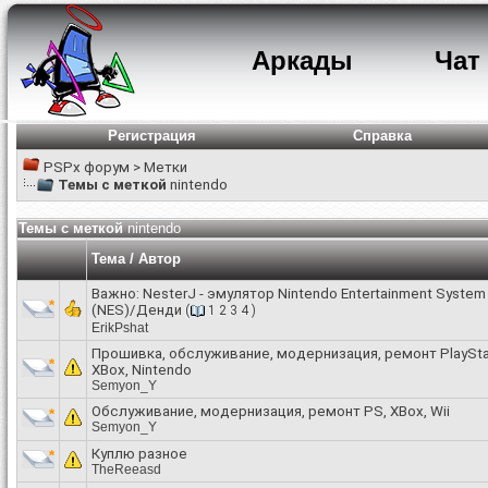
Аркады
Чат
Регистрация
Справка
PSPx форум
>
Метки
Темы с меткой
nintendo
Темы с меткой
nintendo
Тема / Автор
Важно:
NesterJ - эмулятор Nintendo Entertainment System
(NES)/Денди
(
1
2
3
4
)
ErikPshat
Прошивка, обслуживание, модернизация, ремонт PlaySta
XBox, Nintendo
Semyon_Y
Обслуживание, модернизация, ремонт PS, XBox, Wii
Semyon_Y
Куплю разное
TheReeasd