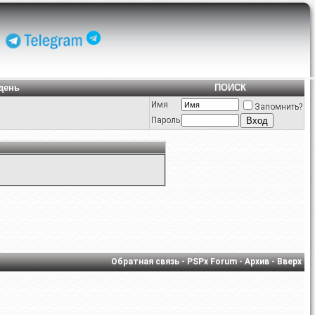
день
ПОИСК
Имя
Запомнить?
Пароль
Обратная связь
-
PSPx Forum
-
Архив
-
Вверх