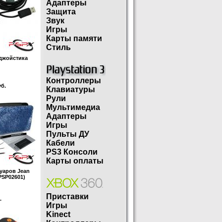
Адаптеры
Защита
Звук
Игры
Карты памяти
Стиль
джойстика
Контроллеры
б.
Клавиатуры
Рули
Мультимедиа
Адаптеры
Игры
Пульты ДУ
Кабели
PS3 Консоли
Карты оплаты
уаров Jean
PSP02601)
Приставки
.
Игры
Kinect