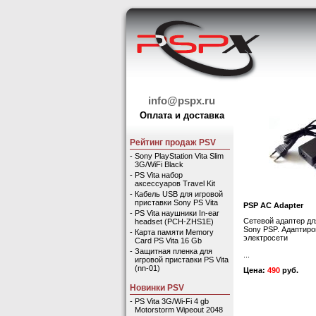
info@pspx.ru
Оплата и доставка
Рейтинг продаж PSV
-
Sony PlayStation Vita Slim
3G/WiFi Black
-
PS Vita набор
аксессуаров Travel Kit
-
Кабель USB для игровой
приставки Sony PS Vita
PSP AC Adapter
-
PS Vita наушники In-ear
Сетевой адаптер дл
headset (PCH-ZHS1E)
Sony PSP. Адаптиро
-
Карта памяти Memory
электросети
Card PS Vita 16 Gb
-
Защитная пленка для
...
игровой приставки PS Vita
(nn-01)
Цена:
490
руб.
Новинки PSV
-
PS Vita 3G/Wi-Fi 4 gb
Motorstorm Wipeout 2048