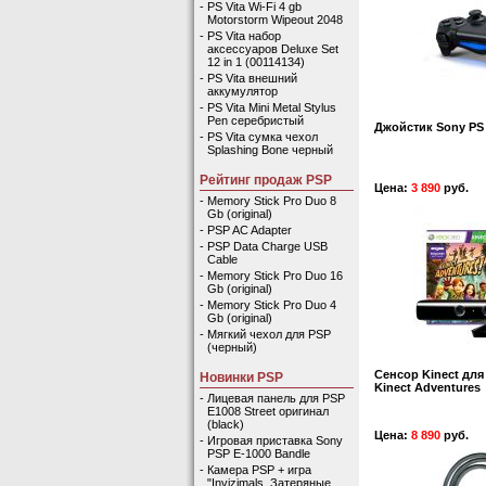
-
PS Vita Wi-Fi 4 gb
Motorstorm Wipeout 2048
-
PS Vita набор
аксессуаров Deluxe Set
12 in 1 (00114134)
-
PS Vita внешний
аккумулятор
-
PS Vita Mini Metal Stylus
Pen серебристый
Джойстик Sony PS 
-
PS Vita сумка чехол
Splashing Bone черный
Рейтинг продаж PSP
Цена:
3 890
руб.
-
Memory Stick Pro Duo 8
Gb (original)
-
PSP AC Adapter
-
PSP Data Charge USB
Cable
-
Memory Stick Pro Duo 16
Gb (original)
-
Memory Stick Pro Duo 4
Gb (original)
-
Мягкий чехол для PSP
(черный)
Сенсор Kinect для
Новинки PSP
Kinect Adventures
-
Лицевая панель для PSP
E1008 Street оригинал
(black)
Цена:
8 890
руб.
-
Игровая приставка Sony
PSP E-1000 Bandle
-
Камера PSP + игра
"Invizimals. Затеряные