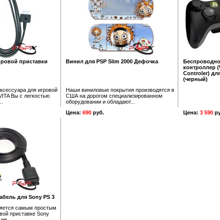
гровой приставки
Винил для PSP Slim 2000 Дефочка
Беспроводн
контроллер (
Controler) дл
(черный)
ксессуара для игровой
Наши виниловые покрытия производятся в
VITA Вы с легкостью
США на дорогом специализированном
..
оборудовании и обладают...
Цена:
690
руб.
Цена:
3 590
ру
абель для Sony PS 3
ляется самым простым
вой приставке Sony
не...