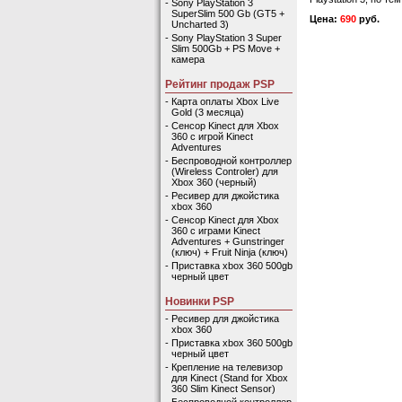
-
Sony PlayStation 3
SuperSlim 500 Gb (GT5 +
Цена:
690
руб.
Uncharted 3)
-
Sony PlayStation 3 Super
Slim 500Gb + PS Move +
камера
Рейтинг продаж PSP
-
Карта оплаты Xbox Live
Gold (3 месяца)
-
Сенсор Kinect для Xbox
360 с игрой Kinect
Adventures
-
Беспроводной контроллер
(Wireless Controler) для
Xbox 360 (черный)
-
Ресивер для джойстика
xbox 360
-
Сенсор Kinect для Xbox
360 с играми Kinect
Adventures + Gunstringer
(ключ) + Fruit Ninja (ключ)
-
Приставка xbox 360 500gb
черный цвет
Новинки PSP
-
Ресивер для джойстика
xbox 360
-
Приставка xbox 360 500gb
черный цвет
-
Крепление на телевизор
для Kinect (Stand for Xbox
360 Slim Kinect Sensor)