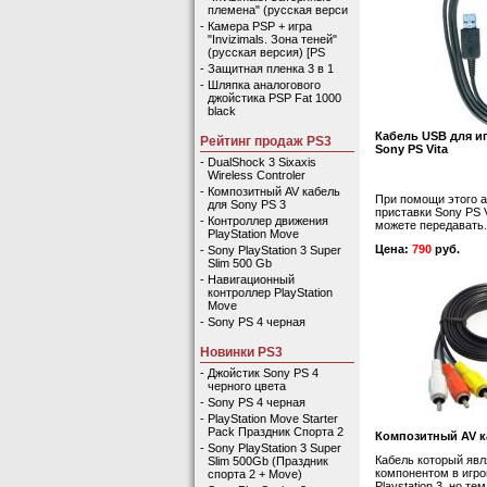
племена" (русская верси
-
Камера PSP + игра
"Invizimals. Зона теней"
(русская версия) [PS
-
Защитная пленка 3 в 1
-
Шляпка аналогового
джойстика PSP Fat 1000
black
Кабель USB для и
Рейтинг продаж PS3
Sony PS Vita
-
DualShock 3 Sixaxis
Wireless Controler
-
Композитный AV кабель
При помощи этого а
для Sony PS 3
приставки Sony PS 
-
Контроллер движения
можете передавать.
PlayStation Move
Цена:
790
руб.
-
Sony PlayStation 3 Super
Slim 500 Gb
-
Навигационный
контроллер PlayStation
Move
-
Sony PS 4 черная
Новинки PS3
-
Джойстик Sony PS 4
черного цвета
-
Sony PS 4 черная
-
PlayStation Move Starter
Pack Праздник Спорта 2
Композитный AV к
-
Sony PlayStation 3 Super
Кабель который яв
Slim 500Gb (Праздник
компонентом в игро
спорта 2 + Move)
Playstation 3, но тем 