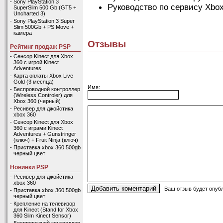
-
Sony PlayStation 3
Руководство по сервису Xbox
SuperSlim 500 Gb (GT5 +
Uncharted 3)
-
Sony PlayStation 3 Super
Slim 500Gb + PS Move +
камера
Отзывы
Рейтинг продаж PSP
-
Сенсор Kinect для Xbox
360 с игрой Kinect
Adventures
-
Карта оплаты Xbox Live
Gold (3 месяца)
Имя:
-
Беспроводной контроллер
(Wireless Controler) для
Xbox 360 (черный)
-
Ресивер для джойстика
xbox 360
-
Сенсор Kinect для Xbox
360 с играми Kinect
Adventures + Gunstringer
(ключ) + Fruit Ninja (ключ)
-
Приставка xbox 360 500gb
черный цвет
Новинки PSP
-
Ресивер для джойстика
xbox 360
Ваш отзыв будет опубл
-
Приставка xbox 360 500gb
черный цвет
-
Крепление на телевизор
для Kinect (Stand for Xbox
360 Slim Kinect Sensor)