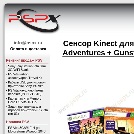
Сенсор Kinect для
info@pspx.ru
Оплата и доставка
Adventures + Gunstr
Рейтинг продаж PSV
-
Sony PlayStation Vita Slim
3G/WiFi Black
-
PS Vita набор
аксессуаров Travel Kit
-
Кабель USB для игровой
приставки Sony PS Vita
-
PS Vita наушники In-ear
headset (PCH-ZHS1E)
-
Карта памяти Memory
Card PS Vita 16 Gb
-
Защитная пленка для
игровой приставки PS Vita
(nn-01)
Новинки PSV
-
PS Vita 3G/Wi-Fi 4 gb
Motorstorm Wipeout 2048