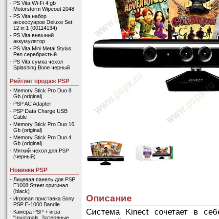
-
PS Vita Wi-Fi 4 gb
Motorstorm Wipeout 2048
-
PS Vita набор
аксессуаров Deluxe Set
12 in 1 (00114134)
-
PS Vita внешний
аккумулятор
-
PS Vita Mini Metal Stylus
Pen серебристый
-
PS Vita сумка чехол
Splashing Bone черный
Рейтинг продаж PSP
-
Memory Stick Pro Duo 8
Gb (original)
-
PSP AC Adapter
-
PSP Data Charge USB
Cable
-
Memory Stick Pro Duo 16
Gb (original)
-
Memory Stick Pro Duo 4
Gb (original)
-
Мягкий чехол для PSP
(черный)
Новинки PSP
-
Лицевая панель для PSP
E1008 Street оригинал
(black)
Описание
-
Игровая приставка Sony
PSP E-1000 Bandle
Система Kinect сочетает в се
-
Камера PSP + игра
"Invizimals. Затеряные