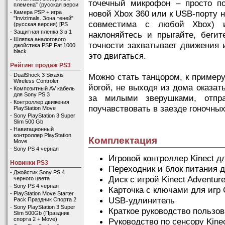
точечный микрофон – просто по
племена" (русская верси
новой Xbox 360 или к USB-порту 
-
Камера PSP + игра
"Invizimals. Зона теней"
совместима с любой Xbox) и
(русская версия) [PS
-
Защитная пленка 3 в 1
наклоняйтесь и прыгайте, бегит
-
Шляпка аналогового
точности захватывает движения 
джойстика PSP Fat 1000
black
это двигаться.
Рейтинг продаж PS3
Можно стать танцором, к пример
-
DualShock 3 Sixaxis
Wireless Controler
йогой, не выходя из дома оказат
-
Композитный AV кабель
для Sony PS 3
за милыми зверушками, отпра
-
Контроллер движения
поучавствовать в заезде гоночны
PlayStation Move
-
Sony PlayStation 3 Super
Slim 500 Gb
-
Навигационный
контроллер PlayStation
Комплектация
Move
-
Sony PS 4 черная
Игровой контроллер Kinect д
Новинки PS3
Переходник и блок питания д
-
Джойстик Sony PS 4
Диск с игрой Kinect Adventur
черного цвета
-
Sony PS 4 черная
Карточка с ключами для игр Gu
-
PlayStation Move Starter
USB-удлинитель
Pack Праздник Спорта 2
-
Sony PlayStation 3 Super
Краткое руководство пользо
Slim 500Gb (Праздник
спорта 2 + Move)
Руководство по сенсору Kine