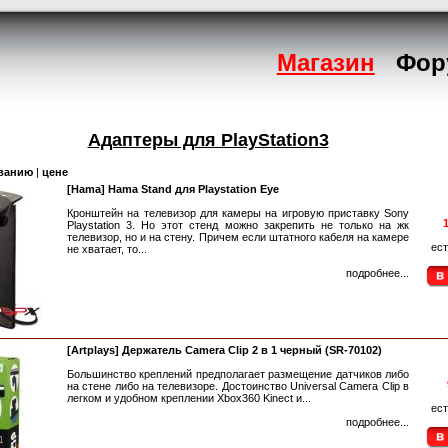
Магазин
Фор
Адаптеры для PlayStation3
ванию
|
цене
[Hama] Hama Stand для Playstation Eye
Кронштейн на телевизор для камеры на игровую приставку Sony
1
Playstation 3. Но этот стенд можно закрепить не только на жк
телевизор, но и на стену. Причем если штатного кабеля на камере
ест
не хватает, то...
подробнее...
[Artplays] Держатель Camera Clip 2 в 1 черный (SR-70102)
Большинство креплений предполагает размещение датчиков либо
на стене либо на телевизоре. Достоинство Universal Camera Clip в
легком и удобном креплении Xbox360 Kinect и...
ест
подробнее...