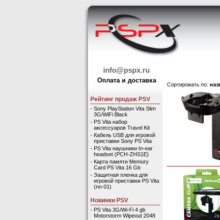
info@pspx.ru
Оплата и доставка
Сортировать по:
наз
Рейтинг продаж PSV
-
Sony PlayStation Vita Slim
3G/WiFi Black
-
PS Vita набор
аксессуаров Travel Kit
-
Кабель USB для игровой
приставки Sony PS Vita
-
PS Vita наушники In-ear
headset (PCH-ZHS1E)
-
Карта памяти Memory
Card PS Vita 16 Gb
-
Защитная пленка для
игровой приставки PS Vita
(nn-01)
Новинки PSV
-
PS Vita 3G/Wi-Fi 4 gb
Motorstorm Wipeout 2048