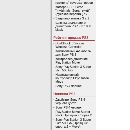
племена" (русская верси
-
Камера PSP + игра
"Invizimals. Зона теней"
(русская версия) [PS
-
Защитная пленка 3 в 1
-
Шляпка аналогового
джойстика PSP Fat 1000
black
Рейтинг продаж PS3
-
DualShock 3 Sixaxis
Wireless Controler
-
Композитный AV кабель
для Sony PS 3
-
Контроллер движения
PlayStation Move
-
Sony PlayStation 3 Super
Slim 500 Gb
-
Навигационный
контроллер PlayStation
Move
-
Sony PS 4 черная
Новинки PS3
-
Джойстик Sony PS 4
черного цвета
-
Sony PS 4 черная
-
PlayStation Move Starter
Pack Праздник Спорта 2
-
Sony PlayStation 3 Super
Slim 500Gb (Праздник
спорта 2 + Move)