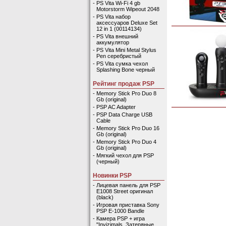
-
PS Vita Wi-Fi 4 gb
Motorstorm Wipeout 2048
-
PS Vita набор
аксессуаров Deluxe Set
12 in 1 (00114134)
-
PS Vita внешний
аккумулятор
-
PS Vita Mini Metal Stylus
Pen серебристый
-
PS Vita сумка чехол
Splashing Bone черный
Рейтинг продаж PSP
-
Memory Stick Pro Duo 8
Gb (original)
-
PSP AC Adapter
-
PSP Data Charge USB
Cable
-
Memory Stick Pro Duo 16
Gb (original)
-
Memory Stick Pro Duo 4
Gb (original)
-
Мягкий чехол для PSP
(черный)
Новинки PSP
-
Лицевая панель для PSP
E1008 Street оригинал
(black)
-
Игровая приставка Sony
PSP E-1000 Bandle
-
Камера PSP + игра
"Invizimals. Затеряные