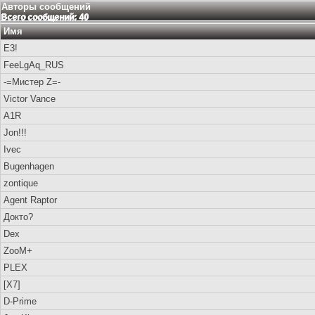
Авторы сообщений
Всего сообщений: 40
Имя
E3!
FeeLgAq_RUS
-=Мистер Z=-
Victor Vance
A1R
Jon!!!
Ivec
Bugenhagen
zontique
Agent Raptor
Докто?
Dex
ZooM+
PLEX
[X7]
D-Prime