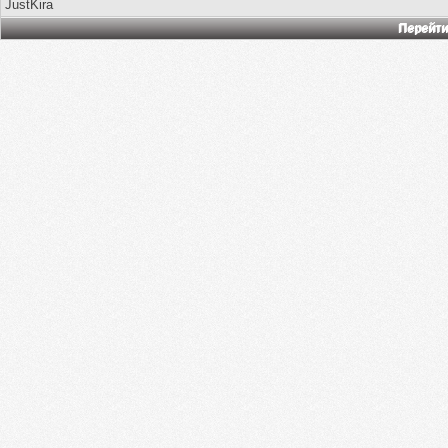
JustKira
Перейти