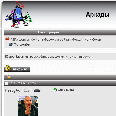
Аркады
Регистрация
PSPx форум
>
Жизнь Форума и сайта
>
Флудилка
>
Юмор
Фотожабы
Юмор
Здесь мы расслабляемся, шутим и прикалываемся.
14.12.2007, 17:25
FeeLgAq_RUS
Фотожабы