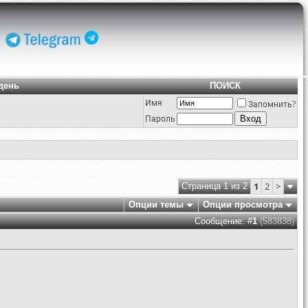
день
ПОИСК
Имя
Запомнить?
Пароль
1
2
>
Страница 1 из 2
Опции темы
Опции просмотра
Сообщение: #
1
(583838)