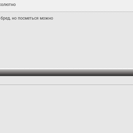
солютно
 бред, но посметься можно