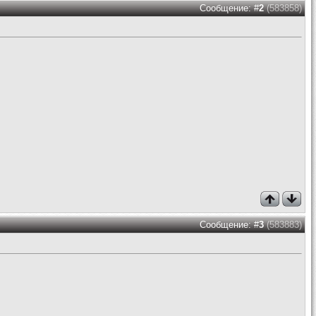
Сообщение: #
2
(583858)
Сообщение: #
3
(583883)