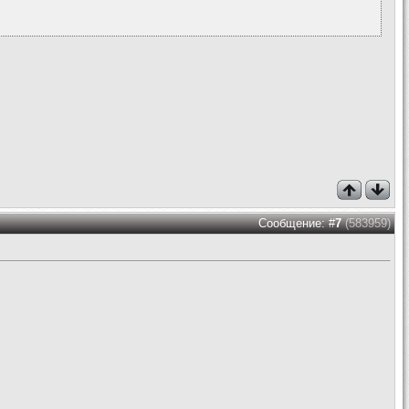
Сообщение: #
7
(583959)