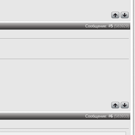
Сообщение: #
5
(583929)
Сообщение: #
6
(583933)