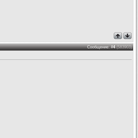
Сообщение: #
4
(583903)