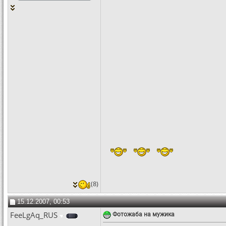
(8)
15.12.2007, 00:53
FeeLgAq_RUS
Фотожаба на мужика