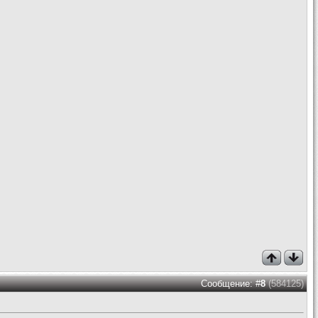
Сообщение: #
8
(584125)