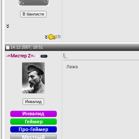
(3)
14.12.2007, 18:51
-=Мистер Z=-
Лажа