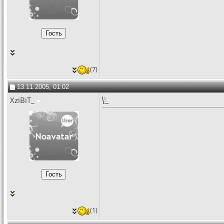
(7)
13.11.2005, 01:02
XziBiT_
(1)