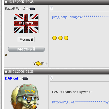
13.12.2005, 19:38
RazoR WinD
[img]http://img282.************
(18)
26.01.2006, 21:36
DARKel
Семья Буша вся крутая !
http://img374.**************/m