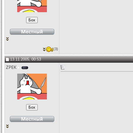
(3)
13.11.2005, 00:53
ZPEK