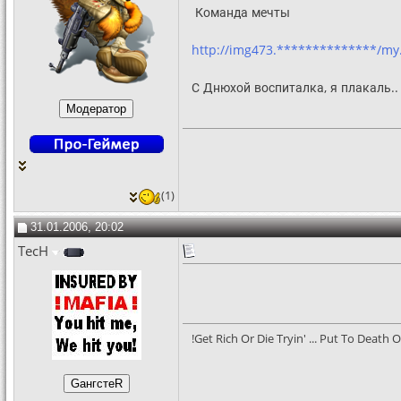
Команда мечты
http://img473.**************/my
С Днюхой воспиталка, я плакаль..
(1)
31.01.2006, 20:02
TecH
!Get Rich Or Die Tryin' ... Put To Death O