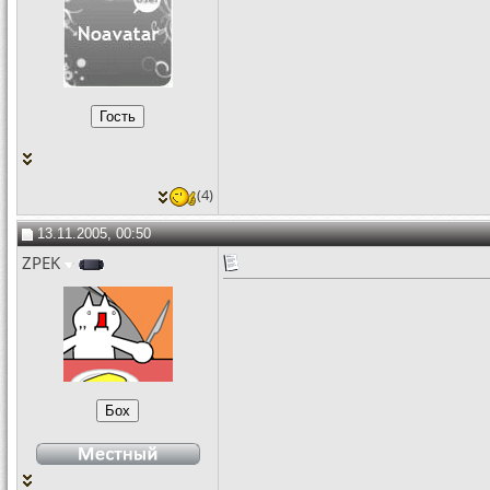
(4)
13.11.2005, 00:50
ZPEK