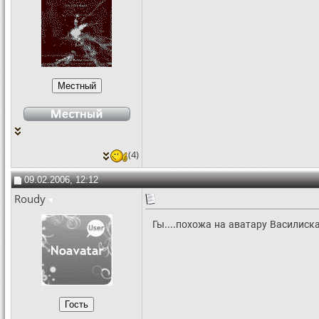
(4)
09.02.2006, 12:12
Roudy
Гы....похожа на аватару Василиска