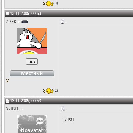
(3)
13.11.2005, 00:53
ZPEK
(2)
13.11.2005, 00:53
XziBiT_
[/list]