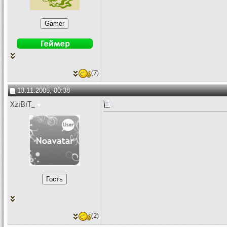
(7)
13.11.2005, 00:38
XziBiT_
(2)