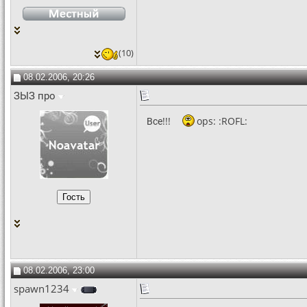
(10)
08.02.2006, 20:26
ЗЫЗ про
Все!!!
ops: :ROFL:
08.02.2006, 23:00
spawn1234