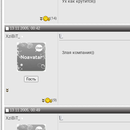
Ух как крутится))
(14)
13.11.2005, 00:42
XziBiT_
Злая компания))
(9)
13.11.2005, 00:49
XziBiT_