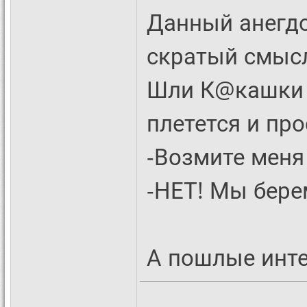
Данный анегдо
скратый смысл
Шли К@кашки 
плетется и про
-Возмите меня
-НЕТ! Мы бере
А пошлые инте