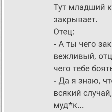
Тут младший к
закрывает.
Отец:
- А ты чего з
вежливый, отц
чего тебе боят
- Да я знаю, ч
всякий случай
муд*к...