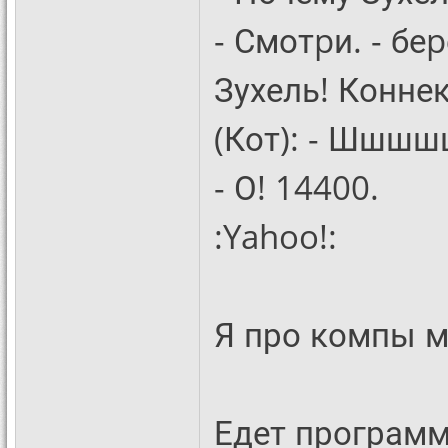
- Смотpи. - беp
Зухель! Коннек
(Кот): - Шшш
- О! 14400.
:Yahoo!:
Я про компы м
Едет программ