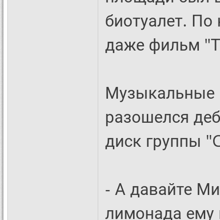
биотуалет. По
даже фильм "Т
Музыкальные 
разошелся де
диск группы "
- А давайте М
лимонада ему 