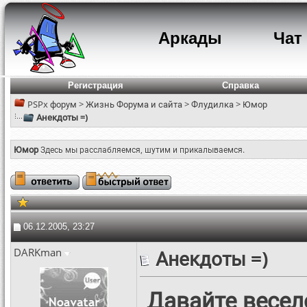
Аркады
Чат
Регистрация
Справка
PSPx форум
>
Жизнь Форума и сайта
>
Флудилка
>
Юмор
Анекдоты =)
Юмор
Здесь мы расслабляемся, шутим и прикалываемся.
06.12.2005, 23:27
DARKman
Анекдоты =)
Давайте весел