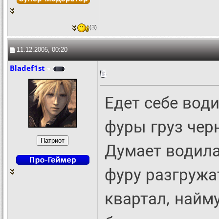
(3)
11.12.2005, 00:20
Bladef1st
Едет себе вод
фуры груз чер
Думает водила
фуру разгружат
квартал, найму