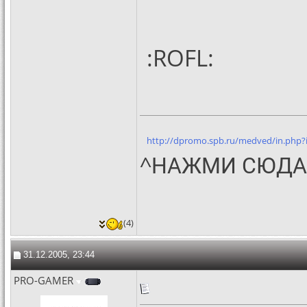
:ROFL:
http://dpromo.spb.ru/medved/in.php?
^НАЖМИ СЮДА
(4)
31.12.2005, 23:44
PRO-GAMER