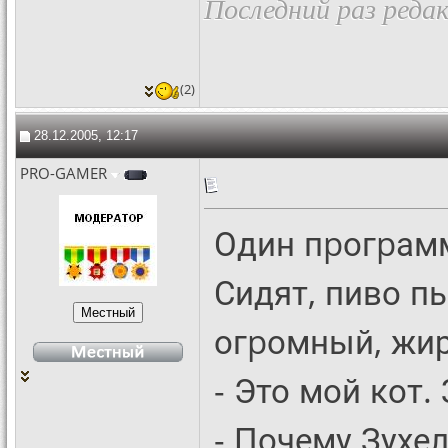
Последний раз редак
(2)
28.12.2005, 12:17
PRO-GAMER
Один пpогpамм
Сидят, пиво пь
огpомный, жир
- Это мой кот.
- Почему Зухел