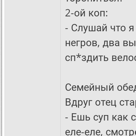
2-ой коп:
- Слушай что я
негров, два вы
сп*здить велос
Семейный обед
Вдруг отец ст
- Ешь суп как
еле-еле, смотр