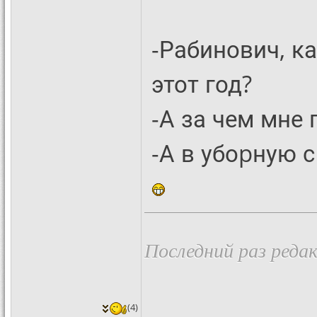
-Рабинович, к
этот год?
-А за чем мне 
-А в убоpную с
Последний раз редак
(4)