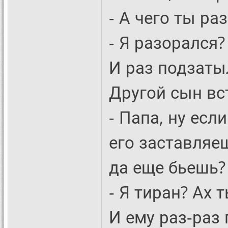
- А чего ты ра
- Я разорался?
И раз подзаты
Другой сын вс
- Папа, ну есл
его заставляе
да еще бьешь?
- Я тиран? Ах 
И ему раз-раз