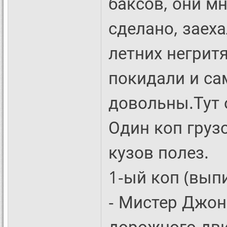
баксов, они мн
сделано, заеха
летних негритя
покидали и сам
довольны.Тут 
Один коп груз
кузов полез.
1-ый коп (вып
- Мистер Джон
дорожного дви