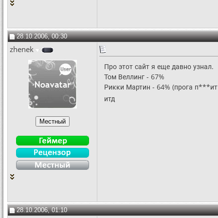
28.10.2006, 00:30
zhenek
Про этот сайт я еще давно узнал.
Том Веллинг - 67%
Рикки Мартин - 64% (прога п***ит
итд
28.10.2006, 01:10