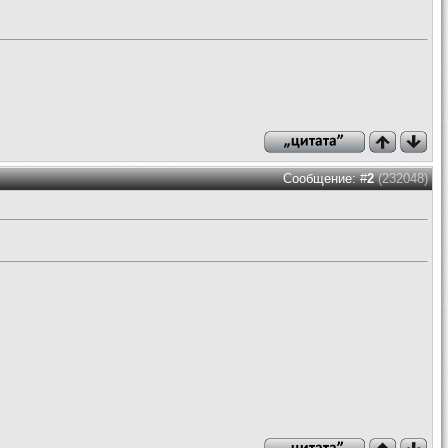
Сообщение: #
2
(232048)