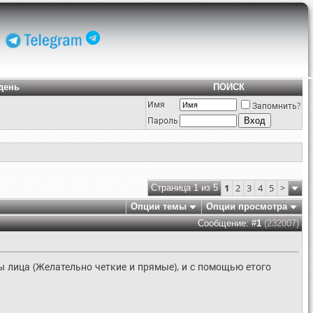
день
ПОИСК
Имя
Запомнить?
Пароль
1
2
3
4
5
>
Страница 1 из 5
Опции темы
Опции просмотра
Сообщение: #
1
(232007)
лица (Желательно четкие и прямые), и с помощью етого