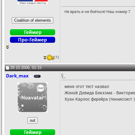
Не врать и не бояться! Наш номер 7
(1)
28.10.2006, 01:15
Dark_max
меня этот тест назвал
Женой Девида Бекхэма - Викторие
Хуан Карлос ферейра (тенниссист 