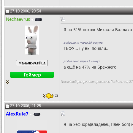
27.10.2006, 20:54
Nechaevrus
Я на 51% похож Михаэля Баллака 
добавлено через 29 секунд
ТЬФУ... ну вы поняли...
добавлено через 5 минут
а ещё на 47% на Брежнего
Последний раз редактировалось Nechaevrus; 27
(2)
27.10.2006, 21:25
AlexRule7
Я на хефнора(владелец Плей боя) 