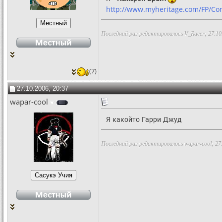
http://www.myheritage.com/FP/C
Последний раз редактировалось V_Racer; 27.10
(7)
27.10.2006, 20:37
wapar-cool
Я какойто Гарри Джуд
Последний раз редактировалось wapar-cool; 27