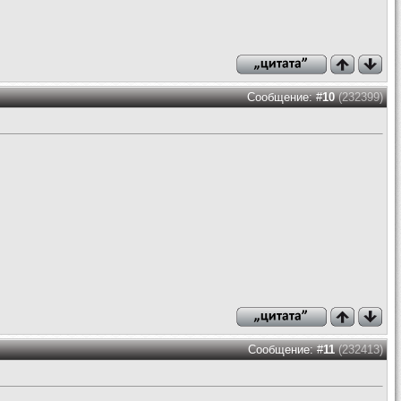
Сообщение: #
10
(232399)
Сообщение: #
11
(232413)