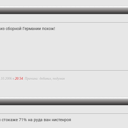
из сборной Германии похож!
.10.2006 в
20:54
. Причина: добавил, подумав
и стокаже 71% на руда ван нистенроя