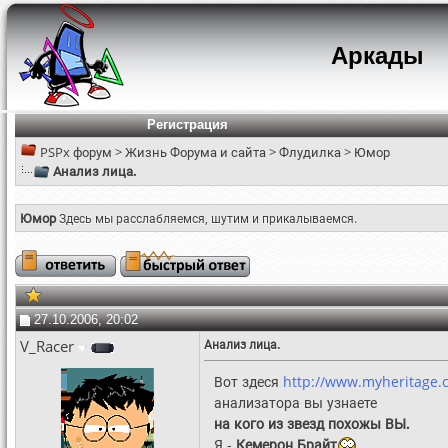
Аркады
Регистрация
PSPx форум
>
Жизнь Форума и сайта
>
Флудилка
>
Юмор
Анализ лица.
Юмор
Здесь мы расслабляемся, шутим и прикалываемся.
27.10.2006, 20:02
V_Racer
Анализ лица.
Вот здеся
http://www.myheritage.
анализатора вы узнаете
на кого из звезд похожы ВЫ.
Я -
Кемерон Брайт