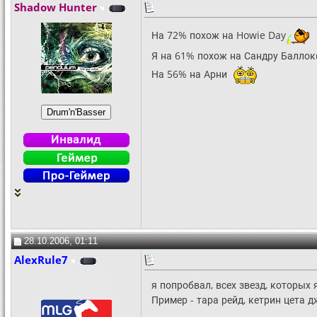
Shadow Hunter
На 72% похож на Howie Day
Я на 61% похож на Сандру Баллок
На 56% на Арни
28.10.2006, 01:11
AlexRule7
я попробвал, всех звезд, которых 
Пример - тара рейд, кетрин цета д