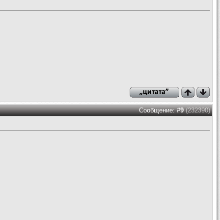
Сообщение: #
9
(232390)