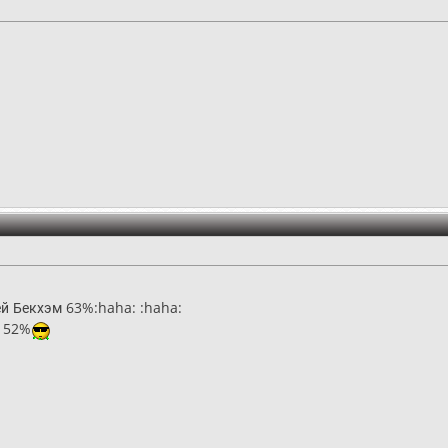
й Бекхэм 63%:haha: :haha:
) 52%