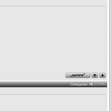
Сообщение: #
8
(232385)