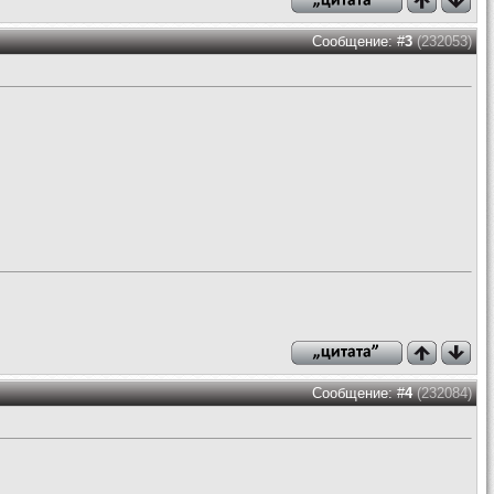
Сообщение: #
3
(232053)
Сообщение: #
4
(232084)