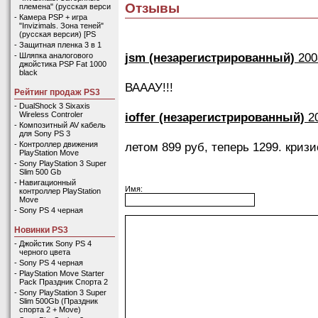
Отзывы
племена" (русская верси
-
Камера PSP + игра
"Invizimals. Зона теней"
(русская версия) [PS
-
Защитная пленка 3 в 1
jsm (незарегистрированный)
200
-
Шляпка аналогового
джойстика PSP Fat 1000
black
ВАААУ!!!
Рейтинг продаж PS3
-
DualShock 3 Sixaxis
ioffer (незарегистрированный)
20
Wireless Controler
-
Композитный AV кабель
для Sony PS 3
летом 899 руб, теперь 1299. кризис
-
Контроллер движения
PlayStation Move
-
Sony PlayStation 3 Super
Slim 500 Gb
-
Навигационный
Имя:
контроллер PlayStation
Move
-
Sony PS 4 черная
Новинки PS3
-
Джойстик Sony PS 4
черного цвета
-
Sony PS 4 черная
-
PlayStation Move Starter
Pack Праздник Спорта 2
-
Sony PlayStation 3 Super
Slim 500Gb (Праздник
спорта 2 + Move)