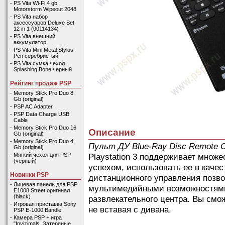
-
PS Vita Wi-Fi 4 gb
Motorstorm Wipeout 2048
-
PS Vita набор
аксессуаров Deluxe Set
12 in 1 (00114134)
-
PS Vita внешний
аккумулятор
-
PS Vita Mini Metal Stylus
Pen серебристый
-
PS Vita сумка чехол
Splashing Bone черный
Рейтинг продаж PSP
-
Memory Stick Pro Duo 8
Gb (original)
-
PSP AC Adapter
-
PSP Data Charge USB
Cable
-
Memory Stick Pro Duo 16
Описание
Gb (original)
-
Memory Stick Pro Duo 4
Пульт ДУ Blue-Ray Disc Remote Co
Gb (original)
Playstation 3 поддерживает множе
-
Мягкий чехол для PSP
(черный)
успехом, использовать ее в каче
Новинки PSP
дистанционного управления позв
-
Лицевая панель для PSP
мультимедийными возможностями P
E1008 Street оригинал
(black)
развлекательного центра. Вы см
-
Игровая приставка Sony
не вставая с дивана.
PSP E-1000 Bandle
-
Камера PSP + игра
"Invizimals. Затеряные