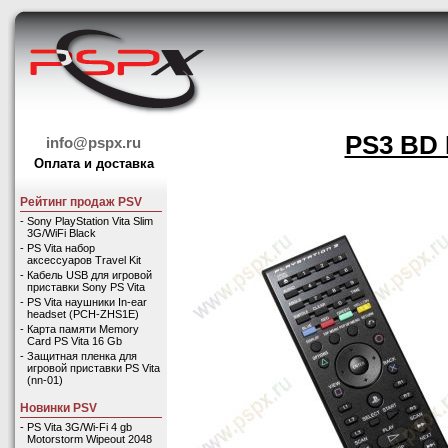
PS3 BD 
info@pspx.ru
Оплата и доставка
Рейтинг продаж PSV
-
Sony PlayStation Vita Slim
3G/WiFi Black
-
PS Vita набор
аксессуаров Travel Kit
-
Кабель USB для игровой
приставки Sony PS Vita
-
PS Vita наушники In-ear
headset (PCH-ZHS1E)
-
Карта памяти Memory
Card PS Vita 16 Gb
-
Защитная пленка для
игровой приставки PS Vita
(nn-01)
Новинки PSV
-
PS Vita 3G/Wi-Fi 4 gb
Motorstorm Wipeout 2048