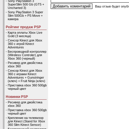
-
Sony PlayStation 3
SuperSlim 500 Gb (GT5 +
Ваш отзыв будет опубл
Uncharted 3)
-
Sony PlayStation 3 Super
Slim 500Gb + PS Move +
камера
Рейтинг продаж PSP
-
Карта оплаты Xbox Live
Gold (3 месяца)
-
Сенсор Kinect для Xbox
360 с игрой Kinect
Adventures
-
Беспроводной контроллер
(Wireless Controler) для
Xbox 360 (черный)
-
Ресивер для джойстика
xbox 360
-
Сенсор Kinect для Xbox
360 с играми Kinect
Adventures + Gunstringer
(ключ) + Fruit Ninja (ключ)
-
Приставка xbox 360 500gb
черный цвет
Новинки PSP
-
Ресивер для джойстика
xbox 360
-
Приставка xbox 360 500gb
черный цвет
-
Крепление на телевизор
для Kinect (Stand for Xbox
360 Slim Kinect Sensor)