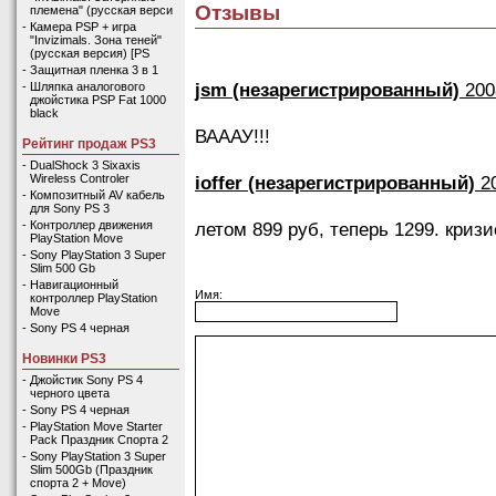
Отзывы
племена" (русская верси
-
Камера PSP + игра
"Invizimals. Зона теней"
(русская версия) [PS
-
Защитная пленка 3 в 1
jsm (незарегистрированный)
200
-
Шляпка аналогового
джойстика PSP Fat 1000
black
ВАААУ!!!
Рейтинг продаж PS3
-
DualShock 3 Sixaxis
ioffer (незарегистрированный)
20
Wireless Controler
-
Композитный AV кабель
для Sony PS 3
летом 899 руб, теперь 1299. кризис
-
Контроллер движения
PlayStation Move
-
Sony PlayStation 3 Super
Slim 500 Gb
-
Навигационный
Имя:
контроллер PlayStation
Move
-
Sony PS 4 черная
Новинки PS3
-
Джойстик Sony PS 4
черного цвета
-
Sony PS 4 черная
-
PlayStation Move Starter
Pack Праздник Спорта 2
-
Sony PlayStation 3 Super
Slim 500Gb (Праздник
спорта 2 + Move)