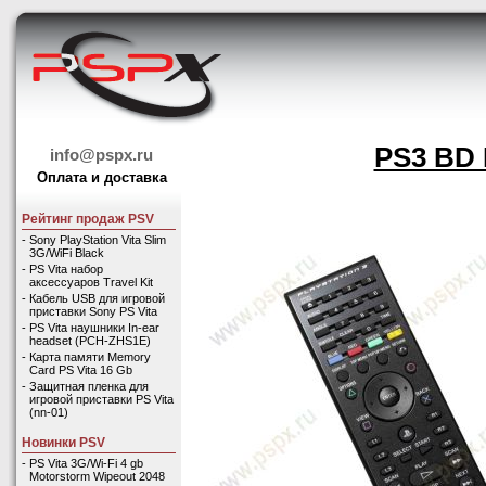
PS3 BD 
info@pspx.ru
Оплата и доставка
Рейтинг продаж PSV
-
Sony PlayStation Vita Slim
3G/WiFi Black
-
PS Vita набор
аксессуаров Travel Kit
-
Кабель USB для игровой
приставки Sony PS Vita
-
PS Vita наушники In-ear
headset (PCH-ZHS1E)
-
Карта памяти Memory
Card PS Vita 16 Gb
-
Защитная пленка для
игровой приставки PS Vita
(nn-01)
Новинки PSV
-
PS Vita 3G/Wi-Fi 4 gb
Motorstorm Wipeout 2048