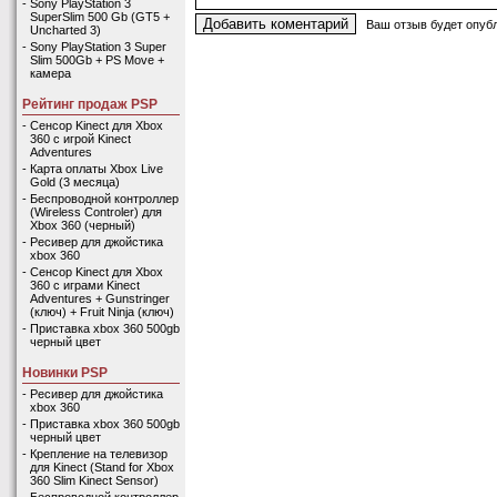
-
Sony PlayStation 3
SuperSlim 500 Gb (GT5 +
Ваш отзыв будет опубл
Uncharted 3)
-
Sony PlayStation 3 Super
Slim 500Gb + PS Move +
камера
Рейтинг продаж PSP
-
Сенсор Kinect для Xbox
360 с игрой Kinect
Adventures
-
Карта оплаты Xbox Live
Gold (3 месяца)
-
Беспроводной контроллер
(Wireless Controler) для
Xbox 360 (черный)
-
Ресивер для джойстика
xbox 360
-
Сенсор Kinect для Xbox
360 с играми Kinect
Adventures + Gunstringer
(ключ) + Fruit Ninja (ключ)
-
Приставка xbox 360 500gb
черный цвет
Новинки PSP
-
Ресивер для джойстика
xbox 360
-
Приставка xbox 360 500gb
черный цвет
-
Крепление на телевизор
для Kinect (Stand for Xbox
360 Slim Kinect Sensor)