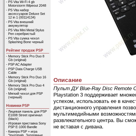
-
PS Vita Wi-Fi 4 gb
Motorstorm Wipeout 2048
-
PS Vita набор
аксессуаров Deluxe Set
12 in 1 (00114134)
-
PS Vita внешний
аккумулятор
-
PS Vita Mini Metal Stylus
Pen серебристый
-
PS Vita сумка чехол
Splashing Bone черный
Рейтинг продаж PSP
-
Memory Stick Pro Duo 8
Gb (original)
-
PSP AC Adapter
-
PSP Data Charge USB
Cable
-
Memory Stick Pro Duo 16
Описание
Gb (original)
-
Memory Stick Pro Duo 4
Пульт ДУ Blue-Ray Disc Remote Co
Gb (original)
Playstation 3 поддерживает множе
-
Мягкий чехол для PSP
(черный)
успехом, использовать ее в каче
Новинки PSP
дистанционного управления позв
-
Лицевая панель для PSP
мультимедийными возможностями P
E1008 Street оригинал
(black)
развлекательного центра. Вы см
-
Игровая приставка Sony
не вставая с дивана.
PSP E-1000 Bandle
-
Камера PSP + игра
"Invizimals. Затеряные