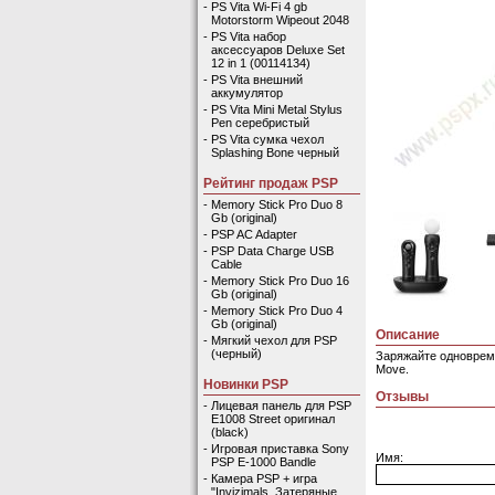
-
PS Vita Wi-Fi 4 gb
Motorstorm Wipeout 2048
-
PS Vita набор
аксессуаров Deluxe Set
12 in 1 (00114134)
-
PS Vita внешний
аккумулятор
-
PS Vita Mini Metal Stylus
Pen серебристый
-
PS Vita сумка чехол
Splashing Bone черный
Рейтинг продаж PSP
-
Memory Stick Pro Duo 8
Gb (original)
-
PSP AC Adapter
-
PSP Data Charge USB
Cable
-
Memory Stick Pro Duo 16
Gb (original)
-
Memory Stick Pro Duo 4
Gb (original)
Описание
-
Мягкий чехол для PSP
(черный)
Заряжайте одновреме
Move.
Новинки PSP
Отзывы
-
Лицевая панель для PSP
E1008 Street оригинал
(black)
-
Игровая приставка Sony
Имя:
PSP E-1000 Bandle
-
Камера PSP + игра
"Invizimals. Затеряные