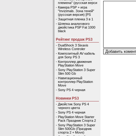
племена" (русская верси
-
Камера PSP + игра
"Invizimals. Зона теней"
(русская версия) [PS
-
Защитная пленка 3 в 1
-
Шляпка аналогового
джойстика PSP Fat 1000
black
Рейтинг продаж PS3
-
DualShock 3 Sixaxis
Wireless Controler
-
Композитный AV кабель
для Sony PS 3
-
Контроллер движения
PlayStation Move
-
Sony PlayStation 3 Super
Slim 500 Gb
-
Навигационный
контроллер PlayStation
Move
-
Sony PS 4 черная
Новинки PS3
-
Джойстик Sony PS 4
черного цвета
-
Sony PS 4 черная
-
PlayStation Move Starter
Pack Праздник Спорта 2
-
Sony PlayStation 3 Super
Slim 500Gb (Праздник
спорта 2 + Move)