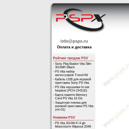
info@pspx.ru
Оплата и доставка
Рейтинг продаж PSV
-
Sony PlayStation Vita Slim
3G/WiFi Black
-
PS Vita набор
аксессуаров Travel Kit
-
Кабель USB для игровой
приставки Sony PS Vita
-
PS Vita наушники In-ear
headset (PCH-ZHS1E)
-
Карта памяти Memory
Card PS Vita 16 Gb
-
Защитная пленка для
игровой приставки PS Vita
(nn-01)
Новинки PSV
-
PS Vita 3G/Wi-Fi 4 gb
Motorstorm Wipeout 2048