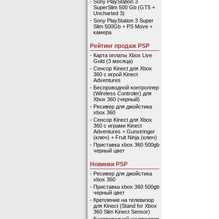
-
Sony PlayStation 3
SuperSlim 500 Gb (GT5 +
Uncharted 3)
-
Sony PlayStation 3 Super
Slim 500Gb + PS Move +
камера
Рейтинг продаж PSP
-
Карта оплаты Xbox Live
Gold (3 месяца)
-
Сенсор Kinect для Xbox
360 с игрой Kinect
Adventures
-
Беспроводной контроллер
(Wireless Controler) для
Xbox 360 (черный)
-
Ресивер для джойстика
xbox 360
-
Сенсор Kinect для Xbox
360 с играми Kinect
Adventures + Gunstringer
(ключ) + Fruit Ninja (ключ)
-
Приставка xbox 360 500gb
черный цвет
Новинки PSP
-
Ресивер для джойстика
xbox 360
-
Приставка xbox 360 500gb
черный цвет
-
Крепление на телевизор
для Kinect (Stand for Xbox
360 Slim Kinect Sensor)