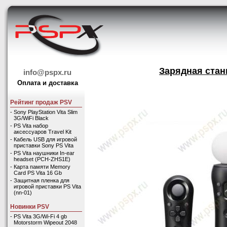
Зарядная стан
info@pspx.ru
Оплата и доставка
Рейтинг продаж PSV
-
Sony PlayStation Vita Slim
3G/WiFi Black
-
PS Vita набор
аксессуаров Travel Kit
-
Кабель USB для игровой
приставки Sony PS Vita
-
PS Vita наушники In-ear
headset (PCH-ZHS1E)
-
Карта памяти Memory
Card PS Vita 16 Gb
-
Защитная пленка для
игровой приставки PS Vita
(nn-01)
Новинки PSV
-
PS Vita 3G/Wi-Fi 4 gb
Motorstorm Wipeout 2048