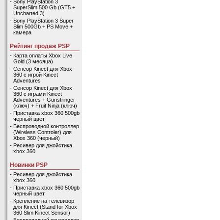
-
Sony PlayStation 3
SuperSlim 500 Gb (GT5 +
Uncharted 3)
-
Sony PlayStation 3 Super
Slim 500Gb + PS Move +
камера
Рейтинг продаж PSP
-
Карта оплаты Xbox Live
Gold (3 месяца)
-
Сенсор Kinect для Xbox
360 с игрой Kinect
Adventures
-
Сенсор Kinect для Xbox
360 с играми Kinect
Adventures + Gunstringer
(ключ) + Fruit Ninja (ключ)
-
Приставка xbox 360 500gb
черный цвет
-
Беспроводной контроллер
(Wireless Controler) для
Xbox 360 (черный)
-
Ресивер для джойстика
xbox 360
Новинки PSP
-
Ресивер для джойстика
xbox 360
-
Приставка xbox 360 500gb
черный цвет
-
Крепление на телевизор
для Kinect (Stand for Xbox
360 Slim Kinect Sensor)