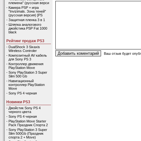
племена" (русская верси
-
Камера PSP + игра
"Invizimals. Зона теней"
(русская версия) [PS
-
Защитная пленка 3 в 1
-
Шляпка аналогового
джойстика PSP Fat 1000
black
Рейтинг продаж PS3
-
DualShock 3 Sixaxis
Wireless Controler
Ваш отзыв будет опубл
-
Композитный AV кабель
для Sony PS 3
-
Контроллер движения
PlayStation Move
-
Sony PlayStation 3 Super
Slim 500 Gb
-
Навигационный
контроллер PlayStation
Move
-
Sony PS 4 черная
Новинки PS3
-
Джойстик Sony PS 4
черного цвета
-
Sony PS 4 черная
-
PlayStation Move Starter
Pack Праздник Спорта 2
-
Sony PlayStation 3 Super
Slim 500Gb (Праздник
спорта 2 + Move)