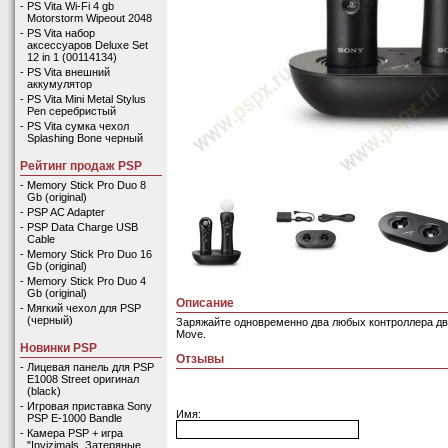
-
PS Vita Wi-Fi 4 gb
Motorstorm Wipeout 2048
-
PS Vita набор
аксессуаров Deluxe Set
12 in 1 (00114134)
-
PS Vita внешний
аккумулятор
-
PS Vita Mini Metal Stylus
Pen серебристый
-
PS Vita сумка чехол
Splashing Bone черный
Рейтинг продаж PSP
-
Memory Stick Pro Duo 8
Gb (original)
-
PSP AC Adapter
-
PSP Data Charge USB
Cable
-
Memory Stick Pro Duo 16
Gb (original)
-
Memory Stick Pro Duo 4
Gb (original)
Описание
-
Мягкий чехол для PSP
(черный)
Заряжайте одновременно два любых контроллера дви
Move.
Новинки PSP
Отзывы
-
Лицевая панель для PSP
E1008 Street оригинал
(black)
-
Игровая приставка Sony
Имя:
PSP E-1000 Bandle
-
Камера PSP + игра
"Invizimals. Затеряные