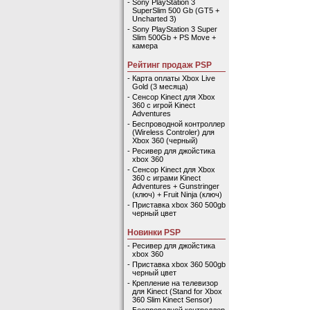
-
Sony PlayStation 3
SuperSlim 500 Gb (GT5 +
Uncharted 3)
-
Sony PlayStation 3 Super
Slim 500Gb + PS Move +
камера
Рейтинг продаж PSP
-
Карта оплаты Xbox Live
Gold (3 месяца)
-
Сенсор Kinect для Xbox
360 с игрой Kinect
Adventures
-
Беспроводной контроллер
(Wireless Controler) для
Xbox 360 (черный)
-
Ресивер для джойстика
xbox 360
-
Сенсор Kinect для Xbox
360 с играми Kinect
Adventures + Gunstringer
(ключ) + Fruit Ninja (ключ)
-
Приставка xbox 360 500gb
черный цвет
Новинки PSP
-
Ресивер для джойстика
xbox 360
-
Приставка xbox 360 500gb
черный цвет
-
Крепление на телевизор
для Kinect (Stand for Xbox
360 Slim Kinect Sensor)