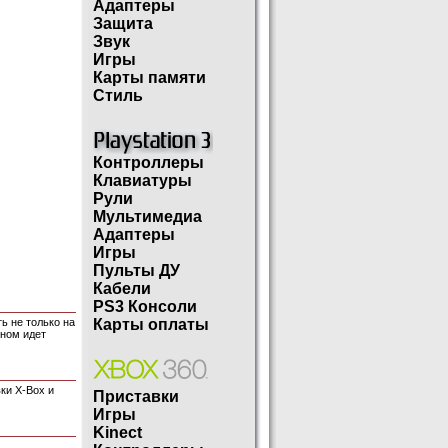
Адаптеры
Защита
Звук
Игры
Карты памяти
Стиль
Контроллеры
Клавиатуры
Рули
Мультимедиа
Адаптеры
Игры
Пульты ДУ
Кабели
PS3 Консоли
ь не только на
Карты оплаты
йном идет
вки X-Box и
Приставки
Игры
Kinect