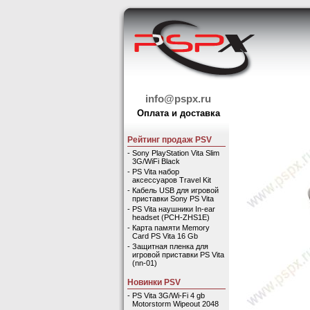
info@pspx.ru
Оплата и доставка
Рейтинг продаж PSV
-
Sony PlayStation Vita Slim
3G/WiFi Black
-
PS Vita набор
аксессуаров Travel Kit
-
Кабель USB для игровой
приставки Sony PS Vita
-
PS Vita наушники In-ear
headset (PCH-ZHS1E)
-
Карта памяти Memory
Card PS Vita 16 Gb
-
Защитная пленка для
игровой приставки PS Vita
(nn-01)
Новинки PSV
-
PS Vita 3G/Wi-Fi 4 gb
Motorstorm Wipeout 2048