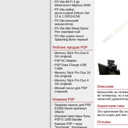
-
PS Vita Wi-Fi 4 gb
Motorstorm Wipeout 2048
-
PS Vita набор
аксессуаров Deluxe Set
12 in 1 (00114134)
-
PS Vita внешний
аккумулятор
-
PS Vita Mini Metal Stylus
Pen серебристый
-
PS Vita сумка чехол
Splashing Bone черный
Рейтинг продаж PSP
-
Memory Stick Pro Duo 8
Gb (original)
-
PSP AC Adapter
-
PSP Data Charge USB
Cable
-
Memory Stick Pro Duo 16
Gb (original)
-
Memory Stick Pro Duo 4
Gb (original)
Описание
-
Мягкий чехол для PSP
(черный)
Кронштейн на телевиз
жк телевизор, но и н
запасной удлинитель
Новинки PSP
-
Лицевая панель для PSP
Характеристики
E1008 Street оригинал
Это крепление Вы мож
(black)
аксессуары для нее 
-
Игровая приставка Sony
PSP E-1000 Bandle
Отзывы
-
Камера PSP + игра
"Invizimals. Затеряные