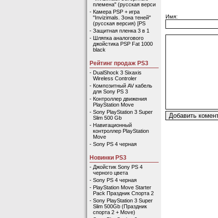
племена" (русская верси
-
Камера PSP + игра
Имя:
"Invizimals. Зона теней"
(русская версия) [PS
-
Защитная пленка 3 в 1
-
Шляпка аналогового
джойстика PSP Fat 1000
black
Рейтинг продаж PS3
-
DualShock 3 Sixaxis
Wireless Controler
-
Композитный AV кабель
для Sony PS 3
-
Контроллер движения
PlayStation Move
-
Sony PlayStation 3 Super
Slim 500 Gb
-
Навигационный
контроллер PlayStation
Move
-
Sony PS 4 черная
Новинки PS3
-
Джойстик Sony PS 4
черного цвета
-
Sony PS 4 черная
-
PlayStation Move Starter
Pack Праздник Спорта 2
-
Sony PlayStation 3 Super
Slim 500Gb (Праздник
спорта 2 + Move)