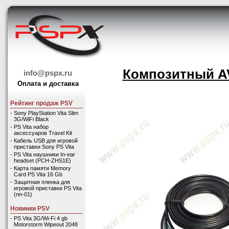
Композитный AV
info@pspx.ru
Оплата и доставка
Рейтинг продаж PSV
-
Sony PlayStation Vita Slim
3G/WiFi Black
-
PS Vita набор
аксессуаров Travel Kit
-
Кабель USB для игровой
приставки Sony PS Vita
-
PS Vita наушники In-ear
headset (PCH-ZHS1E)
-
Карта памяти Memory
Card PS Vita 16 Gb
-
Защитная пленка для
игровой приставки PS Vita
(nn-01)
Новинки PSV
-
PS Vita 3G/Wi-Fi 4 gb
Motorstorm Wipeout 2048