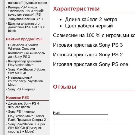
племена" (русская верси
Характеристики
-
Камера PSP + игра
"Invizimals. Зона теней"
(русская версия) [PS
Длина кабеля 2 метра
-
Защитная пленка 3 в 1
-
Шляпка аналогового
Цвет кабеля черный
джойстика PSP Fat 1000
black
Совмесим на 100 % с игровыми к
Рейтинг продаж PS3
Игровая приставка Sony PS 3
-
DualShock 3 Sixaxis
Wireless Controler
-
Композитный AV кабель
Игровая приставка Sony PS 2
для Sony PS 3
-
Контроллер движения
Игровая приставка Sony PS one
PlayStation Move
-
Sony PlayStation 3 Super
Slim 500 Gb
-
Навигационный
контроллер PlayStation
Move
Отзывы
-
Sony PS 4 черная
Новинки PS3
-
Джойстик Sony PS 4
черного цвета
-
Sony PS 4 черная
Имя:
-
PlayStation Move Starter
Pack Праздник Спорта 2
-
Sony PlayStation 3 Super
Slim 500Gb (Праздник
спорта 2 + Move)