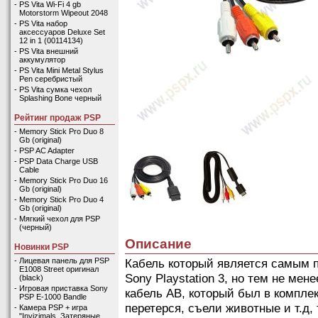
-
PS Vita Wi-Fi 4 gb
Motorstorm Wipeout 2048
-
PS Vita набор
аксессуаров Deluxe Set
12 in 1 (00114134)
-
PS Vita внешний
аккумулятор
-
PS Vita Mini Metal Stylus
Pen серебристый
-
PS Vita сумка чехол
Splashing Bone черный
Рейтинг продаж PSP
-
Memory Stick Pro Duo 8
Gb (original)
-
PSP AC Adapter
-
PSP Data Charge USB
Cable
-
Memory Stick Pro Duo 16
Gb (original)
-
Memory Stick Pro Duo 4
Gb (original)
-
Мягкий чехол для PSP
(черный)
Описание
Новинки PSP
Кабель который является самым п
-
Лицевая панель для PSP
E1008 Street оригинал
Sony Playstation 3, но тем не мен
(black)
-
Игровая приставка Sony
кабель АВ, который был в комплек
PSP E-1000 Bandle
перетерся, съели животные и т.д, 
-
Камера PSP + игра
"Invizimals. Затеряные