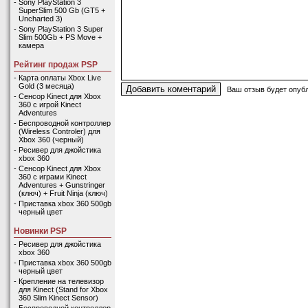
-
Sony PlayStation 3
SuperSlim 500 Gb (GT5 +
Uncharted 3)
-
Sony PlayStation 3 Super
Slim 500Gb + PS Move +
камера
Рейтинг продаж PSP
-
Карта оплаты Xbox Live
Gold (3 месяца)
Ваш отзыв будет опубл
-
Сенсор Kinect для Xbox
360 с игрой Kinect
Adventures
-
Беспроводной контроллер
(Wireless Controler) для
Xbox 360 (черный)
-
Ресивер для джойстика
xbox 360
-
Сенсор Kinect для Xbox
360 с играми Kinect
Adventures + Gunstringer
(ключ) + Fruit Ninja (ключ)
-
Приставка xbox 360 500gb
черный цвет
Новинки PSP
-
Ресивер для джойстика
xbox 360
-
Приставка xbox 360 500gb
черный цвет
-
Крепление на телевизор
для Kinect (Stand for Xbox
360 Slim Kinect Sensor)