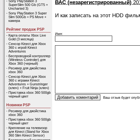
ВАС (незарегистрированный)
201
-
Sony PlayStation 3
SuperSlim 500 Gb (GT5 +
Uncharted 3)
-
Sony PlayStation 3 Super
И как записать на этот HDD фил
Slim 500Gb + PS Move +
камера
Рейтинг продаж PSP
Имя:
-
Карта оплаты Xbox Live
Gold (3 месяца)
-
Сенсор Kinect для Xbox
360 с игрой Kinect
Adventures
-
Беспроводной контроллер
(Wireless Controler) для
Xbox 360 (черный)
-
Ресивер для джойстика
xbox 360
-
Сенсор Kinect для Xbox
360 с играми Kinect
Adventures + Gunstringer
(ключ) + Fruit Ninja (ключ)
-
Приставка xbox 360 500gb
черный цвет
Ваш отзыв будет опубл
Новинки PSP
-
Ресивер для джойстика
xbox 360
-
Приставка xbox 360 500gb
черный цвет
-
Крепление на телевизор
для Kinect (Stand for Xbox
360 Slim Kinect Sensor)