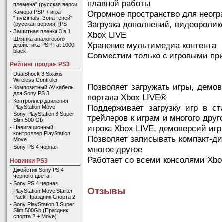
плавной работы
племена" (русская верси
Огромное пространство для неогр
-
Камера PSP + игра
"Invizimals. Зона теней"
Загрузка дополнений, видеоролик
(русская версия) [PS
-
Защитная пленка 3 в 1
Xbox LIVE
-
Шляпка аналогового
Хранение мультимедиа контента
джойстика PSP Fat 1000
black
Совместим только с игровыми при
Рейтинг продаж PS3
-
DualShock 3 Sixaxis
Wireless Controler
Позволяет загружать игры, демо
-
Композитный AV кабель
для Sony PS 3
портала Xbox LIVE®
-
Контроллер движения
Поддерживает загрузку игр в с
PlayStation Move
-
Sony PlayStation 3 Super
трейлеров к играм и многого дру
Slim 500 Gb
игрока Xbox LIVE, демоверсий иг
-
Навигационный
контроллер PlayStation
Позволяет записывать компакт-д
Move
-
Sony PS 4 черная
многое другое
Работает со всеми консолями Xbo
Новинки PS3
-
Джойстик Sony PS 4
черного цвета
-
Sony PS 4 черная
Отзывы
-
PlayStation Move Starter
Pack Праздник Спорта 2
-
Sony PlayStation 3 Super
Slim 500Gb (Праздник
спорта 2 + Move)