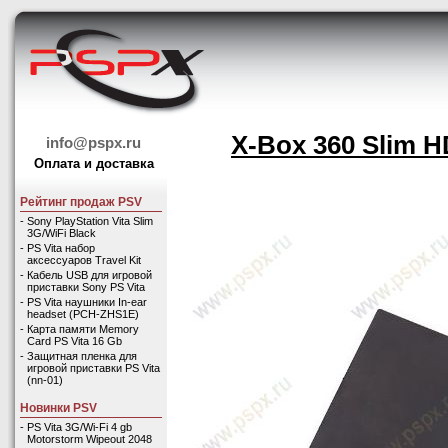
X-Box 360 Slim 
info@pspx.ru
Оплата и доставка
Рейтинг продаж PSV
-
Sony PlayStation Vita Slim
3G/WiFi Black
-
PS Vita набор
аксессуаров Travel Kit
-
Кабель USB для игровой
приставки Sony PS Vita
-
PS Vita наушники In-ear
headset (PCH-ZHS1E)
-
Карта памяти Memory
Card PS Vita 16 Gb
-
Защитная пленка для
игровой приставки PS Vita
(nn-01)
Новинки PSV
-
PS Vita 3G/Wi-Fi 4 gb
Motorstorm Wipeout 2048