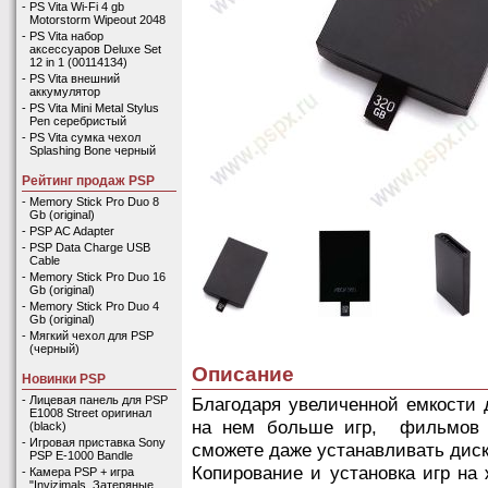
-
PS Vita Wi-Fi 4 gb
Motorstorm Wipeout 2048
-
PS Vita набор
аксессуаров Deluxe Set
12 in 1 (00114134)
-
PS Vita внешний
аккумулятор
-
PS Vita Mini Metal Stylus
Pen серебристый
-
PS Vita сумка чехол
Splashing Bone черный
Рейтинг продаж PSP
-
Memory Stick Pro Duo 8
Gb (original)
-
PSP AC Adapter
-
PSP Data Charge USB
Cable
-
Memory Stick Pro Duo 16
Gb (original)
-
Memory Stick Pro Duo 4
Gb (original)
-
Мягкий чехол для PSP
(черный)
Описание
Новинки PSP
Благодаря увеличенной емкости
-
Лицевая панель для PSP
E1008 Street оригинал
на нем больше игр, фильмов 
(black)
-
Игровая приставка Sony
сможете даже устанавливать диск
PSP E-1000 Bandle
Копирование и установка игр на
-
Камера PSP + игра
"Invizimals. Затеряные