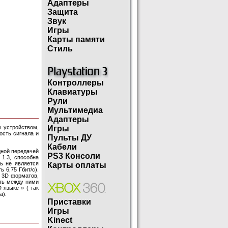
Адаптеры
Защита
Звук
Игры
Карты памяти
Стиль
Контроллеры
Клавиатуры
Рули
Мультимедиа
Адаптеры
 устройством,
Игры
сть сигнала и
Пульты ДУ
Кабели
дной передачей
PS3 Консоли
1.3, способна
ь не является
Карты оплаты
 6,75 Гбит/с).
 3D форматов,
ить между ними
 языке » ( так
а).
Приставки
Игры
Kinect