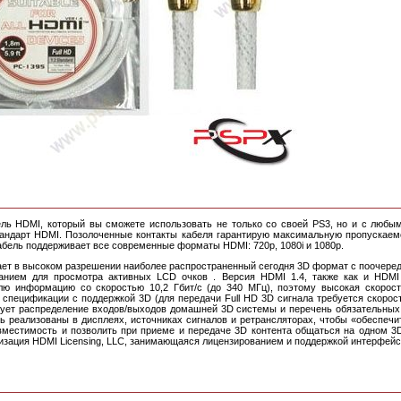
ль HDMI, который вы сможете использовать не только со своей PS3, но и с любым
ндарт HDMI. Позолоченные контакты кабеля гарантирую максимальную пропускаемо
абель поддерживает все современные форматы HDMI: 720p, 1080i и 1080p.
ает в высоком разрешении наиболее распространенный сегодня 3D формат с поочере
анием для просмотра активных LCD очков . Версия HDMI 1.4, также как и HDMI 
лю информацию со скоростью 10,2 Гбит/с (до 340 МГц), поэтому высокая скорост
спецификации с поддержкой 3D (для передачи Full HD 3D сигнала требуется скорость
зует распределение входов/выходов домашней 3D системы и перечень обязательных
ь реализованы в дисплеях, источниках сигналов и ретрансляторах, чтобы «обеспеч
местимость и позволить при приеме и передаче 3D контента общаться на одном 3D
изация HDMI Licensing, LLC, занимающаяся лицензированием и поддержкой интерфейс