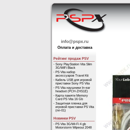
info@pspx.ru
Оплата и доставка
Рейтинг продаж PSV
-
Sony PlayStation Vita Slim
3G/WiFi Black
-
PS Vita набор
аксессуаров Travel Kit
-
Кабель USB для игровой
приставки Sony PS Vita
-
PS Vita наушники In-ear
headset (PCH-ZHS1E)
-
Карта памяти Memory
Card PS Vita 16 Gb
-
Защитная пленка для
игровой приставки PS Vita
(nn-01)
Новинки PSV
-
PS Vita 3G/Wi-Fi 4 gb
Motorstorm Wipeout 2048