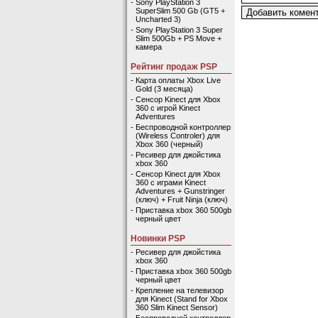
-
Sony PlayStation 3
SuperSlim 500 Gb (GT5 +
Uncharted 3)
-
Sony PlayStation 3 Super
Slim 500Gb + PS Move +
камера
Рейтинг продаж PSP
-
Карта оплаты Xbox Live
Gold (3 месяца)
-
Сенсор Kinect для Xbox
360 с игрой Kinect
Adventures
-
Беспроводной контроллер
(Wireless Controler) для
Xbox 360 (черный)
-
Ресивер для джойстика
xbox 360
-
Сенсор Kinect для Xbox
360 с играми Kinect
Adventures + Gunstringer
(ключ) + Fruit Ninja (ключ)
-
Приставка xbox 360 500gb
черный цвет
Новинки PSP
-
Ресивер для джойстика
xbox 360
-
Приставка xbox 360 500gb
черный цвет
-
Крепление на телевизор
для Kinect (Stand for Xbox
360 Slim Kinect Sensor)