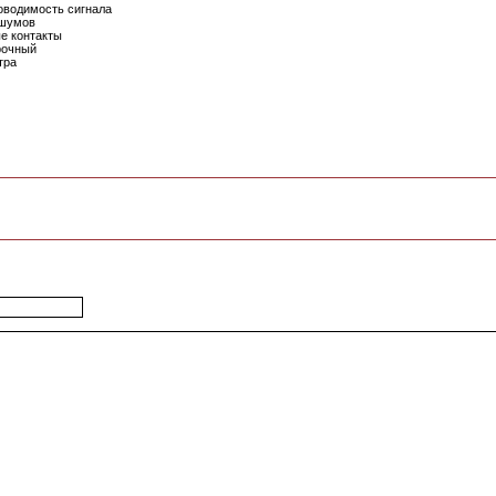
оводимость сигнала
 шумов
е контакты
рочный
тра