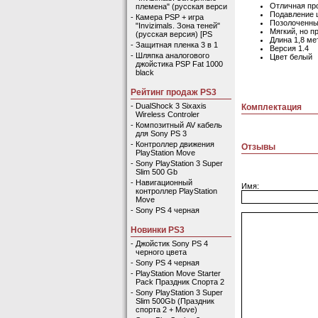
Отличная пр
племена" (русская верси
Подавление
-
Камера PSP + игра
Позолоченны
"Invizimals. Зона теней"
Мягкий, но п
(русская версия) [PS
Длина 1,8 ме
-
Защитная пленка 3 в 1
Версия 1.4
-
Шляпка аналогового
Цвет белый
джойстика PSP Fat 1000
black
Рейтинг продаж PS3
-
DualShock 3 Sixaxis
Комплектация
Wireless Controler
-
Композитный AV кабель
для Sony PS 3
-
Контроллер движения
Отзывы
PlayStation Move
-
Sony PlayStation 3 Super
Slim 500 Gb
-
Навигационный
Имя:
контроллер PlayStation
Move
-
Sony PS 4 черная
Новинки PS3
-
Джойстик Sony PS 4
черного цвета
-
Sony PS 4 черная
-
PlayStation Move Starter
Pack Праздник Спорта 2
-
Sony PlayStation 3 Super
Slim 500Gb (Праздник
спорта 2 + Move)