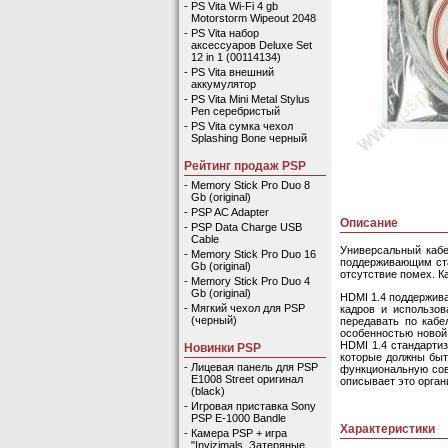
-
PS Vita Wi-Fi 4 gb
Motorstorm Wipeout 2048
-
PS Vita набор
аксессуаров Deluxe Set
12 in 1 (00114134)
-
PS Vita внешний
аккумулятор
-
PS Vita Mini Metal Stylus
Pen серебристый
-
PS Vita сумка чехол
Splashing Bone черный
Рейтинг продаж PSP
-
Memory Stick Pro Duo 8
Gb (original)
-
PSP AC Adapter
Описание
-
PSP Data Charge USB
Cable
Универсальный кабе
-
Memory Stick Pro Duo 16
поддерживающим ста
Gb (original)
отсутствие помех. К
-
Memory Stick Pro Duo 4
Gb (original)
HDMI 1.4 поддержив
-
Мягкий чехол для PSP
кадров и использов
(черный)
передавать по кабе
особенностью новой 
HDMI 1.4 стандарти
Новинки PSP
которые должны быт
-
Лицевая панель для PSP
функциональную сов
E1008 Street оригинал
описывает это орган
(black)
-
Игровая приставка Sony
PSP E-1000 Bandle
Характеристики
-
Камера PSP + игра
"Invizimals. Затеряные