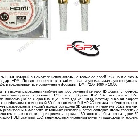
ль HDMI, который вы сможете использовать не только со своей PS3, но и с любым
ндарт HDMI. Позолоченные контакты кабеля гарантирую максимальную пропускаемо
абель поддерживает все современные форматы HDMI: 720p, 1080i и 1080p.
ает в высоком разрешении наиболее распространенный сегодня 3D формат с поочере
анием для просмотра активных LCD очков . Версия HDMI 1.4, также как и HDMI 
лю информацию со скоростью 10,2 Гбит/с (до 340 МГц), поэтому высокая скорост
спецификации с поддержкой 3D (для передачи Full HD 3D сигнала требуется скорость
зует распределение входов/выходов домашней 3D системы и перечень обязательных
ь реализованы в дисплеях, источниках сигналов и ретрансляторах, чтобы «обеспеч
местимость и позволить при приеме и передаче 3D контента общаться на одном 3D
изация HDMI Licensing, LLC, занимающаяся лицензированием и поддержкой интерфейс