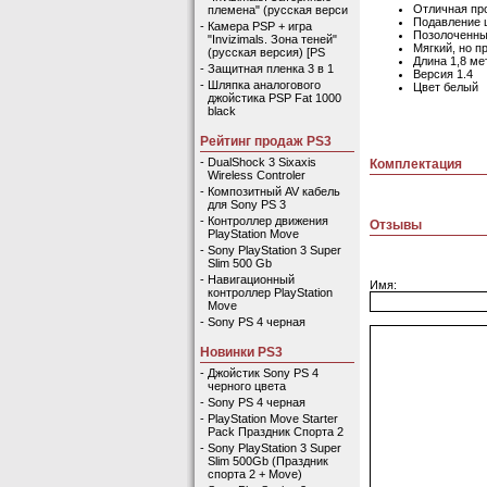
Отличная пр
племена" (русская верси
Подавление
-
Камера PSP + игра
Позолоченны
"Invizimals. Зона теней"
Мягкий, но п
(русская версия) [PS
Длина 1,8 ме
-
Защитная пленка 3 в 1
Версия 1.4
-
Шляпка аналогового
Цвет белый
джойстика PSP Fat 1000
black
Рейтинг продаж PS3
-
DualShock 3 Sixaxis
Комплектация
Wireless Controler
-
Композитный AV кабель
для Sony PS 3
-
Контроллер движения
Отзывы
PlayStation Move
-
Sony PlayStation 3 Super
Slim 500 Gb
-
Навигационный
Имя:
контроллер PlayStation
Move
-
Sony PS 4 черная
Новинки PS3
-
Джойстик Sony PS 4
черного цвета
-
Sony PS 4 черная
-
PlayStation Move Starter
Pack Праздник Спорта 2
-
Sony PlayStation 3 Super
Slim 500Gb (Праздник
спорта 2 + Move)