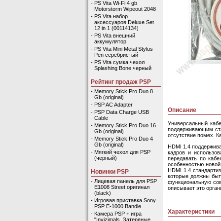
-
PS Vita Wi-Fi 4 gb
Motorstorm Wipeout 2048
-
PS Vita набор
аксессуаров Deluxe Set
12 in 1 (00114134)
-
PS Vita внешний
аккумулятор
-
PS Vita Mini Metal Stylus
Pen серебристый
-
PS Vita сумка чехол
Splashing Bone черный
Рейтинг продаж PSP
-
Memory Stick Pro Duo 8
Gb (original)
-
PSP AC Adapter
Описание
-
PSP Data Charge USB
Cable
Универсальный кабе
-
Memory Stick Pro Duo 16
поддерживающим ста
Gb (original)
отсутствие помех. К
-
Memory Stick Pro Duo 4
Gb (original)
HDMI 1.4 поддержив
-
Мягкий чехол для PSP
кадров и использов
(черный)
передавать по кабе
особенностью новой 
HDMI 1.4 стандарти
Новинки PSP
которые должны быт
-
Лицевая панель для PSP
функциональную сов
E1008 Street оригинал
описывает это орган
(black)
-
Игровая приставка Sony
PSP E-1000 Bandle
Характеристики
-
Камера PSP + игра
"Invizimals. Затеряные