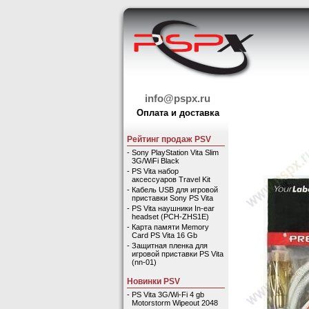
info@pspx.ru
Оплата и доставка
Рейтинг продаж PSV
-
Sony PlayStation Vita Slim
3G/WiFi Black
-
PS Vita набор
аксессуаров Travel Kit
-
Кабель USB для игровой
приставки Sony PS Vita
-
PS Vita наушники In-ear
headset (PCH-ZHS1E)
-
Карта памяти Memory
Card PS Vita 16 Gb
-
Защитная пленка для
игровой приставки PS Vita
(nn-01)
Новинки PSV
-
PS Vita 3G/Wi-Fi 4 gb
Motorstorm Wipeout 2048