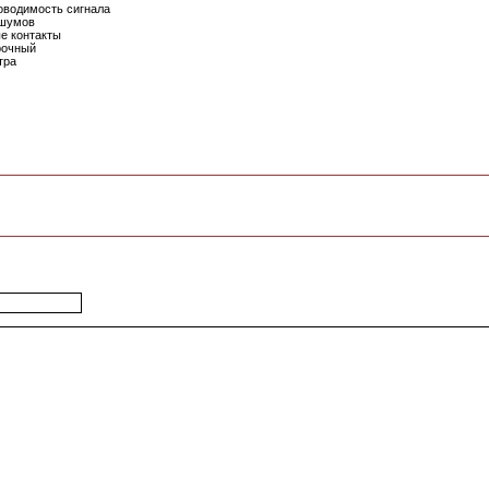
оводимость сигнала
 шумов
е контакты
рочный
тра