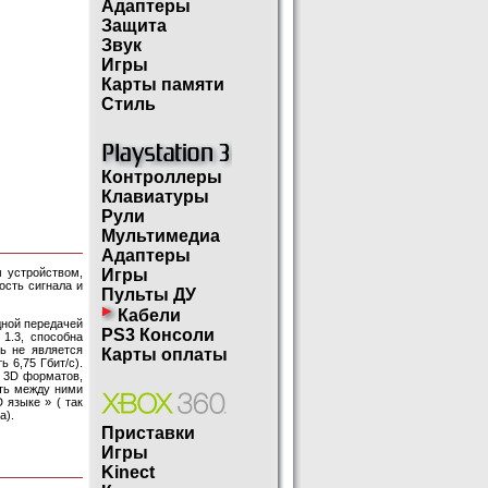
Адаптеры
Защита
Звук
Игры
Карты памяти
Стиль
Контроллеры
Клавиатуры
Рули
Мультимедиа
Адаптеры
 устройством,
Игры
сть сигнала и
Пульты ДУ
Кабели
дной передачей
PS3 Консоли
1.3, способна
ь не является
Карты оплаты
 6,75 Гбит/с).
 3D форматов,
ить между ними
 языке » ( так
а).
Приставки
Игры
Kinect