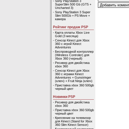
-
Sony PlayStation 3
SuperSlim 500 Gb (GT5 +
Uncharted 3)
-
Sony PlayStation 3 Super
Slim 500Gb + PS Move +
камера
Рейтинг продаж PSP
-
Карта оплаты Xbox Live
Gold (3 месяца)
-
Сенсор Kinect для Xbox
360 с игрой Kinect
Adventures
-
Беспроводной контроллер
(Wireless Controler) для
Xbox 360 (черный)
-
Ресивер для джойстика
xbox 360
-
Сенсор Kinect для Xbox
360 с играми Kinect
Adventures + Gunstringer
(ключ) + Fruit Ninja (ключ)
-
Приставка xbox 360 500gb
черный цвет
Новинки PSP
-
Ресивер для джойстика
xbox 360
-
Приставка xbox 360 500gb
черный цвет
-
Крепление на телевизор
для Kinect (Stand for Xbox
360 Slim Kinect Sensor)