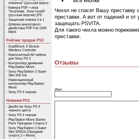
Все кнопки
племена" (русская верси
-
Камера PSP + игра
Чехол не спасет Вашу приставку 
"Invizimals. Зона теней"
(русская версия) [PS
приставки. А вот от падений и от
-
Защитная пленка 3 в 1
защищать PSVITA.
-
Шляпка аналогового
джойстика PSP Fat 1000
Для такого чехла можно порекоме
black
приставки.
Рейтинг продаж PS3
-
DualShock 3 Sixaxis
Wireless Controler
-
Композитный AV кабель
для Sony PS 3
Отзывы
-
Контроллер движения
PlayStation Move
-
Sony PlayStation 3 Super
Slim 500 Gb
-
Навигационный
контроллер PlayStation
Move
Имя:
-
Sony PS 4 черная
Новинки PS3
-
Джойстик Sony PS 4
черного цвета
-
Sony PS 4 черная
-
PlayStation Move Starter
Pack Праздник Спорта 2
-
Sony PlayStation 3 Super
Slim 500Gb (Праздник
спорта 2 + Move)