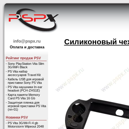
Силиконовый чех
info@pspx.ru
Оплата и доставка
Рейтинг продаж PSV
-
Sony PlayStation Vita Slim
3G/WiFi Black
-
PS Vita набор
аксессуаров Travel Kit
-
Кабель USB для игровой
приставки Sony PS Vita
-
PS Vita наушники In-ear
headset (PCH-ZHS1E)
-
Карта памяти Memory
Card PS Vita 16 Gb
-
Защитная пленка для
игровой приставки PS Vita
(nn-01)
Новинки PSV
-
PS Vita 3G/Wi-Fi 4 gb
Motorstorm Wipeout 2048