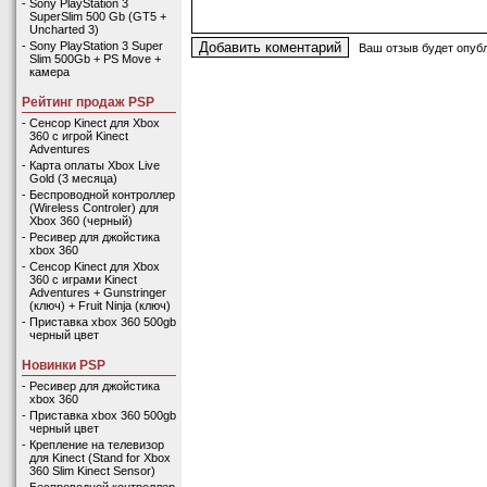
-
Sony PlayStation 3
SuperSlim 500 Gb (GT5 +
Uncharted 3)
-
Sony PlayStation 3 Super
Ваш отзыв будет опубл
Slim 500Gb + PS Move +
камера
Рейтинг продаж PSP
-
Сенсор Kinect для Xbox
360 с игрой Kinect
Adventures
-
Карта оплаты Xbox Live
Gold (3 месяца)
-
Беспроводной контроллер
(Wireless Controler) для
Xbox 360 (черный)
-
Ресивер для джойстика
xbox 360
-
Сенсор Kinect для Xbox
360 с играми Kinect
Adventures + Gunstringer
(ключ) + Fruit Ninja (ключ)
-
Приставка xbox 360 500gb
черный цвет
Новинки PSP
-
Ресивер для джойстика
xbox 360
-
Приставка xbox 360 500gb
черный цвет
-
Крепление на телевизор
для Kinect (Stand for Xbox
360 Slim Kinect Sensor)