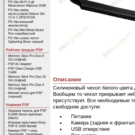
-
PS Vita Wi-Fi 4 gb
Motorstorm Wipeout 2048
-
PS Vita набор
аксессуаров Deluxe Set
12 in 1 (00114134)
-
PS Vita внешний
аккумулятор
-
PS Vita Mini Metal Stylus
Pen серебристый
-
PS Vita сумка чехол
Splashing Bone черный
Рейтинг продаж PSP
-
Memory Stick Pro Duo 8
Gb (original)
-
PSP AC Adapter
-
PSP Data Charge USB
Cable
-
Memory Stick Pro Duo 16
Описание
Gb (original)
-
Memory Stick Pro Duo 4
Силиконовый чехол белого цвета д
Gb (original)
Вообщем то чехол прикрывает неб
-
Мягкий чехол для PSP
(черный)
присутствует. Все необходимые т
Новинки PSP
свободном доступе:
-
Лицевая панель для PSP
E1008 Street оригинал
Питание
(black)
Камера (задняя и фронтал
-
Игровая приставка Sony
PSP E-1000 Bandle
USB отверствие
-
Камера PSP + игра
"Invizimals. Затеряные