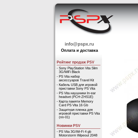
info@pspx.ru
Оплата и доставка
Рейтинг продаж PSV
-
Sony PlayStation Vita Slim
3G/WiFi Black
-
PS Vita набор
аксессуаров Travel Kit
-
Кабель USB для игровой
приставки Sony PS Vita
-
PS Vita наушники In-ear
headset (PCH-ZHS1E)
-
Карта памяти Memory
Card PS Vita 16 Gb
-
Защитная пленка для
игровой приставки PS Vita
(nn-01)
Новинки PSV
-
PS Vita 3G/Wi-Fi 4 gb
Motorstorm Wipeout 2048