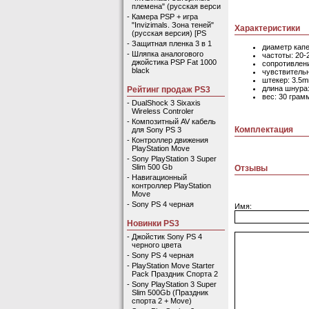
племена" (русская верси
-
Камера PSP + игра
"Invizimals. Зона теней"
Характеристики
(русская версия) [PS
-
Защитная пленка 3 в 1
диаметр капе
-
Шляпка аналогового
частоты: 20-
джойстика PSP Fat 1000
сопротивлени
black
чувствительн
штекер: 3.5
длина шнура:
Рейтинг продаж PS3
вес: 30 грам
-
DualShock 3 Sixaxis
Wireless Controler
-
Композитный AV кабель
Комплектация
для Sony PS 3
-
Контроллер движения
PlayStation Move
-
Sony PlayStation 3 Super
Slim 500 Gb
Отзывы
-
Навигационный
контроллер PlayStation
Move
-
Sony PS 4 черная
Имя:
Новинки PS3
-
Джойстик Sony PS 4
черного цвета
-
Sony PS 4 черная
-
PlayStation Move Starter
Pack Праздник Спорта 2
-
Sony PlayStation 3 Super
Slim 500Gb (Праздник
спорта 2 + Move)