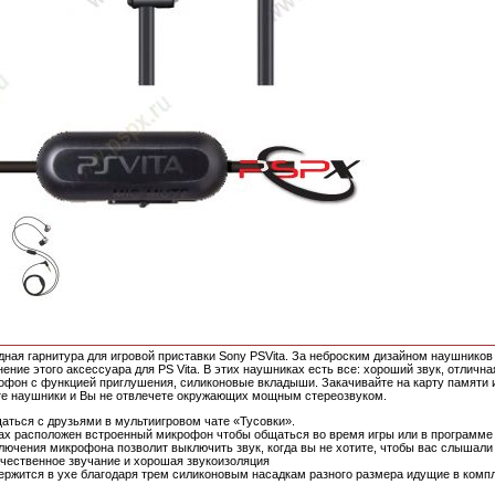
ная гарнитура для игровой приставки Sony PSVita. За неброским дизайном наушников
ение этого аксессуара для PS Vita. В этих наушниках есть все: хороший звук, отлична
офон с функцией приглушения, силиконовые вкладыши. Закачивайте на карту памяти и
е наушники и Вы не отвлечете окружающих мощным стереозвуком.
ься с друзьями в мультиигровом чате «Тусовки».
 расположен встроенный микрофон чтобы общаться во время игры или в программе
ючения микрофона позволит выключить звук, когда вы не хотите, чтобы вас слышали
ственное звучание и хорошая звукоизоляция
жится в ухе благодаря трем силиконовым насадкам разного размера идущие в комп