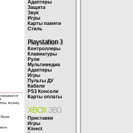
Адаптеры
Защита
Звук
Игры
Карты памяти
Стиль
Контроллеры
Клавиатуры
Рули
Мультимедиа
Адаптеры
Игры
Пульты ДУ
Кабели
PS3 Консоли
 скрывается
Карты оплаты
я
гры, музыку,
 Skype
Приставки
Игры
лекте
Kinect