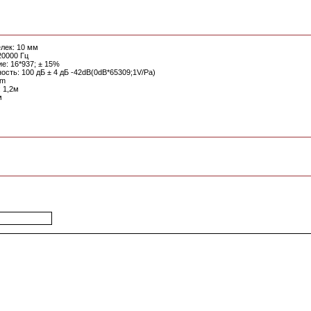
лек: 10 мм
20000 Гц
е: 16*937; ± 15%
ость: 100 дБ ± 4 дБ -42dB(0dB*65309;1V/Pa)
mm
 1,2м
м