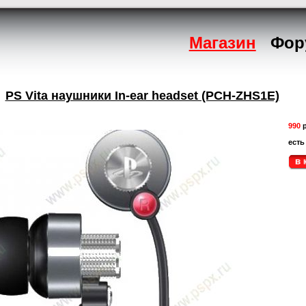
Магазин
Фор
PS Vita наушники In-ear headset (PCH-ZHS1E)
990
р
есть