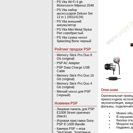
-
PS Vita Wi-Fi 4 gb
Motorstorm Wipeout 2048
-
PS Vita набор
аксессуаров Deluxe Set
12 in 1 (00114134)
-
PS Vita внешний
аккумулятор
-
PS Vita Mini Metal Stylus
Pen серебристый
-
PS Vita сумка чехол
Splashing Bone черный
Рейтинг продаж PSP
-
Memory Stick Pro Duo 8
Gb (original)
-
PSP AC Adapter
-
PSP Data Charge USB
Cable
-
Memory Stick Pro Duo 16
Gb (original)
-
Memory Stick Pro Duo 4
Gb (original)
Описание
-
Мягкий чехол для PSP
(черный)
Оригинальная провод
превосходное исполн
звукоизоляция, микр
Новинки PSP
фильмы, подключайт
-
Лицевая панель для PSP
E1008 Street оригинал
Можно общат
(black)
В наушниках
Кнопка откл
-
Игровая приставка Sony
Мощное каче
PSP E-1000 Bandle
Надежно дер
-
Камера PSP + игра
"Invizimals. Затеряные