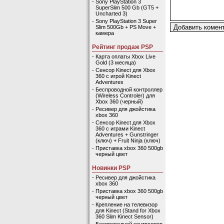
-
Sony PlayStation 3
SuperSlim 500 Gb (GT5 +
Uncharted 3)
-
Sony PlayStation 3 Super
Slim 500Gb + PS Move +
камера
Рейтинг продаж PSP
-
Карта оплаты Xbox Live
Gold (3 месяца)
-
Сенсор Kinect для Xbox
360 с игрой Kinect
Adventures
-
Беспроводной контроллер
(Wireless Controler) для
Xbox 360 (черный)
-
Ресивер для джойстика
xbox 360
-
Сенсор Kinect для Xbox
360 с играми Kinect
Adventures + Gunstringer
(ключ) + Fruit Ninja (ключ)
-
Приставка xbox 360 500gb
черный цвет
Новинки PSP
-
Ресивер для джойстика
xbox 360
-
Приставка xbox 360 500gb
черный цвет
-
Крепление на телевизор
для Kinect (Stand for Xbox
360 Slim Kinect Sensor)