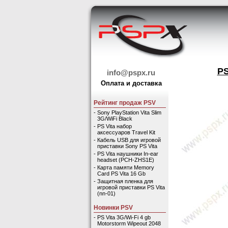
PS
info@pspx.ru
Оплата и доставка
Рейтинг продаж PSV
-
Sony PlayStation Vita Slim
3G/WiFi Black
-
PS Vita набор
аксессуаров Travel Kit
-
Кабель USB для игровой
приставки Sony PS Vita
-
PS Vita наушники In-ear
headset (PCH-ZHS1E)
-
Карта памяти Memory
Card PS Vita 16 Gb
-
Защитная пленка для
игровой приставки PS Vita
(nn-01)
Новинки PSV
-
PS Vita 3G/Wi-Fi 4 gb
Motorstorm Wipeout 2048