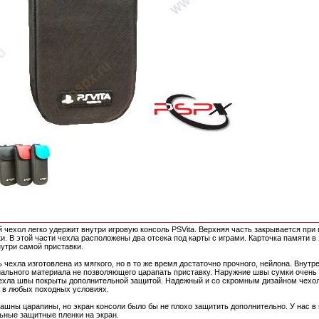
 чехол легко удержит внутри игровую консоль PSVita. Верхняя часть закрывается пр
и. В этой части чехла расположены два отсека под карты с играми. Карточка памяти в
утри самой приставки.
 чехла изготовлена из мягкого, но в то же время достаточно прочного, нейлона. Внутр
иального материала не позволяющего царапать приставку. Наружние швы сумки очень
чехла швы покрыты дополнительной защитой. Надежный и со скромным дизайном чехо
 в любых походных условиях.
рашны царапины, но экран консоли было бы не плохо защитить дополнительно. У нас в
ьные защитные пленки на экран.