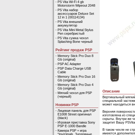
-
PS Vita Wi-Fi 4 gb
Motorstorm Wipeout 2048
-
PS Vita набор
аксессуаров Deluxe Set
12 in 1 (00114134)
-
PS Vita внешний
аккумулятор
-
PS Vita Mini Metal Stylus
Pen серебристый
-
PS Vita сумка чехол
Splashing Bone черный
Рейтинг продаж PSP
-
Memory Stick Pro Duo 8
Gb (original)
-
PSP AC Adapter
-
PSP Data Charge USB
Cable
-
Memory Stick Pro Duo 16
Gb (original)
-
Memory Stick Pro Duo 4
Gb (original)
Описание
-
Мягкий чехол для PSP
(черный)
Вертикальный мягкий
специальной застежк
может находиться вн
Новинки PSP
-
Лицевая панель для PSP
Верхняя поверхность
E1008 Street оригинал
изготовлена из спец
(black)
скрыты. Внутри же 
защитит Вашу PSVita
-
Игровая приставка Sony
PSP E-1000 Bandle
В таком чехле не ст
-
Камера PSP + игра
имеются дополнител
"Invizimals. Затеряные