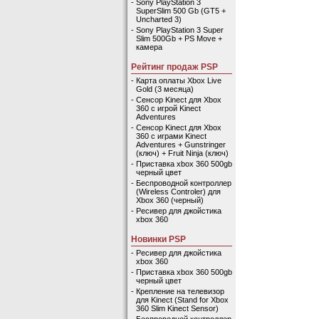
-
Sony PlayStation 3
SuperSlim 500 Gb (GT5 +
Uncharted 3)
-
Sony PlayStation 3 Super
Slim 500Gb + PS Move +
камера
Рейтинг продаж PSP
-
Карта оплаты Xbox Live
Gold (3 месяца)
-
Сенсор Kinect для Xbox
360 с игрой Kinect
Adventures
-
Сенсор Kinect для Xbox
360 с играми Kinect
Adventures + Gunstringer
(ключ) + Fruit Ninja (ключ)
-
Приставка xbox 360 500gb
черный цвет
-
Беспроводной контроллер
(Wireless Controler) для
Xbox 360 (черный)
-
Ресивер для джойстика
xbox 360
Новинки PSP
-
Ресивер для джойстика
xbox 360
-
Приставка xbox 360 500gb
черный цвет
-
Крепление на телевизор
для Kinect (Stand for Xbox
360 Slim Kinect Sensor)