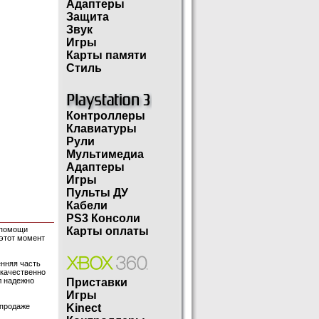
Адаптеры
Защита
Звук
Игры
Карты памяти
Стиль
Контроллеры
Клавиатуры
Рули
Мультимедиа
Адаптеры
Игры
Пульты ДУ
Кабели
PS3 Консоли
и помощи
Карты оплаты
 этот момент
енняя часть
 качественно
л надежно
Приставки
Игры
 продаже
Kinect