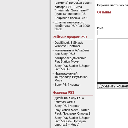
племена" (русская верси
Верхняя часть чехла
-
Камера PSP + игра
"Invizimals. Зона теней"
Отзывы
(русская версия) [PS
-
Защитная пленка 3 в 1
-
Шляпка аналогового
джойстика PSP Fat 1000
Имя:
black
Рейтинг продаж PS3
-
DualShock 3 Sixaxis
Wireless Controler
-
Композитный AV кабель
для Sony PS 3
-
Контроллер движения
PlayStation Move
-
Sony PlayStation 3 Super
Slim 500 Gb
-
Навигационный
контроллер PlayStation
Move
-
Sony PS 4 черная
Новинки PS3
-
Джойстик Sony PS 4
черного цвета
-
Sony PS 4 черная
-
PlayStation Move Starter
Pack Праздник Спорта 2
-
Sony PlayStation 3 Super
Slim 500Gb (Праздник
спорта 2 + Move)