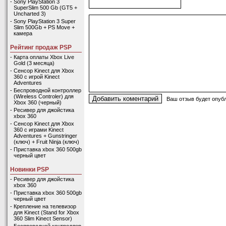
-
Sony PlayStation 3
SuperSlim 500 Gb (GT5 +
Uncharted 3)
-
Sony PlayStation 3 Super
Slim 500Gb + PS Move +
камера
Рейтинг продаж PSP
-
Карта оплаты Xbox Live
Gold (3 месяца)
-
Сенсор Kinect для Xbox
360 с игрой Kinect
Adventures
-
Беспроводной контроллер
(Wireless Controler) для
Ваш отзыв будет опубл
Xbox 360 (черный)
-
Ресивер для джойстика
xbox 360
-
Сенсор Kinect для Xbox
360 с играми Kinect
Adventures + Gunstringer
(ключ) + Fruit Ninja (ключ)
-
Приставка xbox 360 500gb
черный цвет
Новинки PSP
-
Ресивер для джойстика
xbox 360
-
Приставка xbox 360 500gb
черный цвет
-
Крепление на телевизор
для Kinect (Stand for Xbox
360 Slim Kinect Sensor)