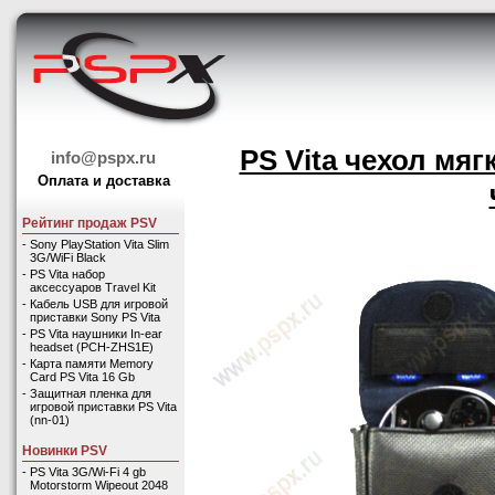
PS Vita чехол мяг
info@pspx.ru
Оплата и доставка
Рейтинг продаж PSV
-
Sony PlayStation Vita Slim
3G/WiFi Black
-
PS Vita набор
аксессуаров Travel Kit
-
Кабель USB для игровой
приставки Sony PS Vita
-
PS Vita наушники In-ear
headset (PCH-ZHS1E)
-
Карта памяти Memory
Card PS Vita 16 Gb
-
Защитная пленка для
игровой приставки PS Vita
(nn-01)
Новинки PSV
-
PS Vita 3G/Wi-Fi 4 gb
Motorstorm Wipeout 2048