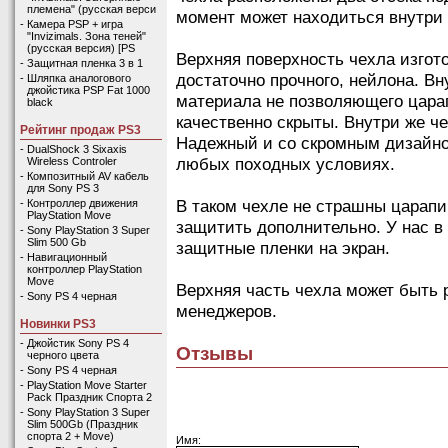
племена" (русская верси
момент может находиться внутри 
-
Камера PSP + игра
"Invizimals. Зона теней"
(русская версия) [PS
Верхняя поверхность чехла изгото
-
Защитная пленка 3 в 1
достаточно прочного, нейлона. Вн
-
Шляпка аналогового
джойстика PSP Fat 1000
материала не позволяющего цара
black
качественно скрыты. Внутри же 
Рейтинг продаж PS3
Надежный и со скромным дизайно
-
DualShock 3 Sixaxis
любых походных условиях.
Wireless Controler
-
Композитный AV кабель
для Sony PS 3
В таком чехле не страшны царапи
-
Контроллер движения
PlayStation Move
защитить дополнительно. У нас 
-
Sony PlayStation 3 Super
Slim 500 Gb
защитные пленки на экран.
-
Навигационный
контроллер PlayStation
Move
Верхняя часть чехла может быть р
-
Sony PS 4 черная
менеджеров.
Новинки PS3
-
Джойстик Sony PS 4
Отзывы
черного цвета
-
Sony PS 4 черная
-
PlayStation Move Starter
Pack Праздник Спорта 2
-
Sony PlayStation 3 Super
Slim 500Gb (Праздник
спорта 2 + Move)
Имя: