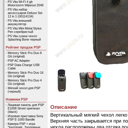
-
PS Vita Wi-Fi 4 gb
Motorstorm Wipeout 2048
-
PS Vita набор
аксессуаров Deluxe Set
12 in 1 (00114134)
-
PS Vita внешний
аккумулятор
-
PS Vita Mini Metal Stylus
Pen серебристый
-
PS Vita сумка чехол
Splashing Bone черный
Рейтинг продаж PSP
-
Memory Stick Pro Duo 8
Gb (original)
-
PSP AC Adapter
-
PSP Data Charge USB
Cable
-
Memory Stick Pro Duo 16
Gb (original)
-
Memory Stick Pro Duo 4
Gb (original)
-
Мягкий чехол для PSP
(черный)
Новинки PSP
-
Лицевая панель для PSP
Описание
E1008 Street оригинал
(black)
Вертикальный мягкий чехол легко
-
Игровая приставка Sony
PSP E-1000 Bandle
Верхняя часть закрывается при п
-
Камера PSP + игра
чехла расположены два отсека под
"Invizimals. Затеряные