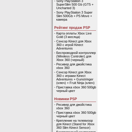
-
Sony PlayStation 3
SuperSlim 500 Gb (GT5 +
Uncharted 3)
-
Sony PlayStation 3 Super
Slim 500Gb + PS Move +
камера
Рейтинг продаж PSP
-
Карта оплаты Xbox Live
Gold (3 месяца)
-
Сенсор Kinect для Xbox
360 с игрой Kinect
Adventures
-
Беспроводной контроллер
(Wireless Controler) для
Xbox 360 (черный)
-
Ресивер для джойстика
xbox 360
-
Сенсор Kinect для Xbox
360 с играми Kinect
Adventures + Gunstringer
(ключ) + Fruit Ninja (ключ)
-
Приставка xbox 360 500gb
черный цвет
Новинки PSP
-
Ресивер для джойстика
xbox 360
-
Приставка xbox 360 500gb
черный цвет
-
Крепление на телевизор
для Kinect (Stand for Xbox
360 Slim Kinect Sensor)