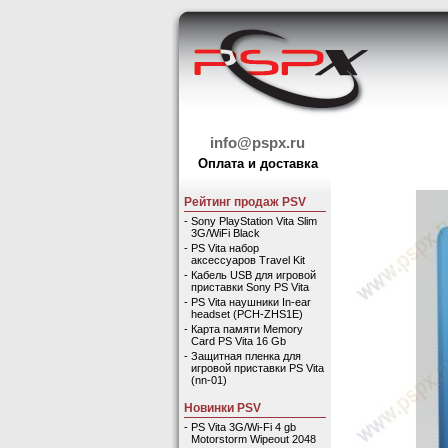
info@pspx.ru
Оплата и доставка
Рейтинг продаж PSV
-
Sony PlayStation Vita Slim
3G/WiFi Black
-
PS Vita набор
аксессуаров Travel Kit
-
Кабель USB для игровой
приставки Sony PS Vita
-
PS Vita наушники In-ear
headset (PCH-ZHS1E)
-
Карта памяти Memory
Card PS Vita 16 Gb
-
Защитная пленка для
игровой приставки PS Vita
(nn-01)
Новинки PSV
-
PS Vita 3G/Wi-Fi 4 gb
Motorstorm Wipeout 2048