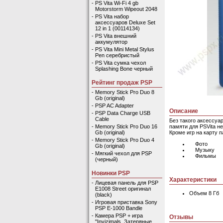
-
PS Vita Wi-Fi 4 gb
Motorstorm Wipeout 2048
-
PS Vita набор
аксессуаров Deluxe Set
12 in 1 (00114134)
-
PS Vita внешний
аккумулятор
-
PS Vita Mini Metal Stylus
Pen серебристый
-
PS Vita сумка чехол
Splashing Bone черный
Рейтинг продаж PSP
-
Memory Stick Pro Duo 8
Gb (original)
-
PSP AC Adapter
Описание
-
PSP Data Charge USB
Cable
Без такого аксессуа
памяти для PSVita не
-
Memory Stick Pro Duo 16
Кроме игр на карту 
Gb (original)
-
Memory Stick Pro Duo 4
Фото
Gb (original)
Музыку
-
Мягкий чехол для PSP
Фильмы
(черный)
Новинки PSP
Характеристики
-
Лицевая панель для PSP
E1008 Street оригинал
Объем 8 Гб
(black)
-
Игровая приставка Sony
PSP E-1000 Bandle
-
Камера PSP + игра
Отзывы
"Invizimals. Затеряные