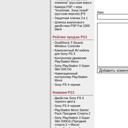
племена" (русская верси
-
Камера PSP + игра
"Invizimals. Зона теней"
Имя:
(русская версия) [PS
-
Защитная пленка 3 в 1
-
Шляпка аналогового
джойстика PSP Fat 1000
black
Рейтинг продаж PS3
-
DualShock 3 Sixaxis
Wireless Controler
-
Композитный AV кабель
для Sony PS 3
-
Контроллер движения
PlayStation Move
-
Sony PlayStation 3 Super
Slim 500 Gb
-
Навигационный
контроллер PlayStation
Move
-
Sony PS 4 черная
Новинки PS3
-
Джойстик Sony PS 4
черного цвета
-
Sony PS 4 черная
-
PlayStation Move Starter
Pack Праздник Спорта 2
-
Sony PlayStation 3 Super
Slim 500Gb (Праздник
спорта 2 + Move)